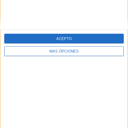
ACEPTO
MÁS OPCIONES
07/08/2026
El Málaga CF culmina su
trilogía de marca con una
campaña que celebra su
regreso a Primera División