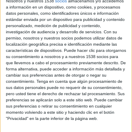
La agencia realizará para la empresa de
Nosotros y nuestros 1538
socios
almacenamos y/o accedemos
a información en un dispositivo, como cookies, y procesamos
capital público la "Gestión y explotación de
datos personales, como identificadores únicos e información
eventos y patrocinios"
estándar enviada por un dispositivo para publicidad y contenido
personalizado, medición de publicidad y contenido,
MKTG ha sido la ganadora del concurso
investigación de audiencia y desarrollo de servicios.
Con su
convocado por Correos tras obtener la
permiso, nosotros y nuestros socios podemos utilizar datos de
puntuación global más alta, en aplicación de los
localización geográfica precisa e identificación mediante las
criterios de valoración establecidos en el Pliego
características de dispositivos. Puede hacer clic para otorgarnos
de Condiciones Técnicas y Particulares por los
su consentimiento a nosotros y a nuestros 1538 socios para
que se rige la contratación.
que llevemos a cabo el procesamiento previamente descrito. De
forma alternativa, puede acceder a información más detallada y
Según Jesús García, CEO de MKTG, “esta
cambiar sus preferencias antes de otorgar o negar su
adjudicación es un claro ejemplo de la
consentimiento.
Tenga en cuenta que algún procesamiento de
integración en el trabajo y la propuesta conjunta
sus datos personales puede no requerir de su consentimiento,
pero usted tiene el derecho de rechazar tal procesamiento. Sus
de nuestra agencia, partiendo de una sólida
preferencias se aplicarán solo a este sitio web. Puede cambiar
estrategia, abarcando eventos, producción y
sus preferencias o retirar su consentimiento en cualquier
patrocinios. Un hito que demuestra el poder
momento volviendo a este sitio y haciendo clic en el botón
multiplicador de la suma de capacidades y el
"Privacidad" en la parte inferior de la página web.
trabajo conjunto, para ofrecer al mercado la
mejor propuesta profesional y de servicios”.