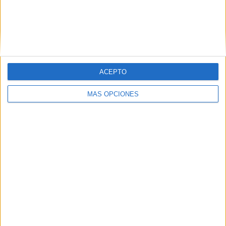
ARTÍCULOS ALEATORIOS
ACEPTO
MÁS OPCIONES
04/08/2026
‘El fútbol sin las personas’,
de Dentsu Creative para
Orange