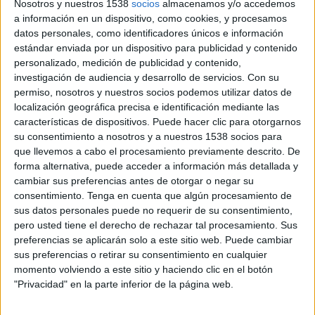
Nosotros y nuestros 1538
socios
almacenamos y/o accedemos
a información en un dispositivo, como cookies, y procesamos
datos personales, como identificadores únicos e información
estándar enviada por un dispositivo para publicidad y contenido
personalizado, medición de publicidad y contenido,
investigación de audiencia y desarrollo de servicios.
Con su
permiso, nosotros y nuestros socios podemos utilizar datos de
localización geográfica precisa e identificación mediante las
características de dispositivos. Puede hacer clic para otorgarnos
su consentimiento a nosotros y a nuestros 1538 socios para
que llevemos a cabo el procesamiento previamente descrito. De
forma alternativa, puede acceder a información más detallada y
cambiar sus preferencias antes de otorgar o negar su
18 DE ABRIL DE 2007
consentimiento.
Tenga en cuenta que algún procesamiento de
sus datos personales puede no requerir de su consentimiento,
Zenithmedia ha nombrado a Silvia Malumbres
pero usted tiene el derecho de rechazar tal procesamiento. Sus
directora del área de comunicación de la
preferencias se aplicarán solo a este sitio web. Puede cambiar
compañía, que dependerá directamente de la
sus preferencias o retirar su consentimiento en cualquier
dirección general, sustentada por Candi
momento volviendo a este sitio y haciendo clic en el botón
Rodríguez. Entre sus principales cometidos
"Privacidad" en la parte inferior de la página web.
estará la coordinación de las relaciones públicas e