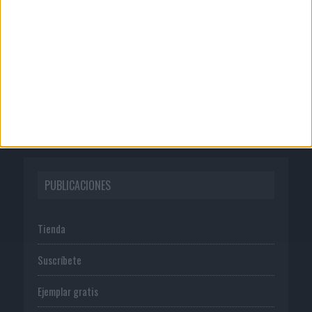
Quienes somos
Publicidad
Normas de uso
Política de privacidad
PUBLICACIONES
Tienda
Suscríbete
Ejemplar gratis