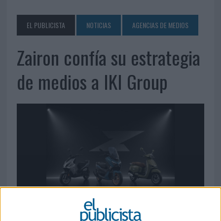
EL PUBLICISTA
NOTICIAS
AGENCIAS DE MEDIOS
Zairon confía su estrategia
de medios a IKI Group
17 DE JUNIO DE 2026