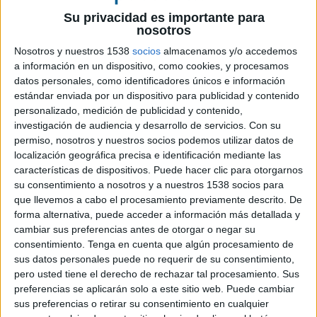
Su privacidad es importante para
La nueva marca de motocicletas urbanas
nosotros
apuesta por la agencia de medios de
Nosotros y nuestros 1538
socios
almacenamos y/o accedemos
Squirrel Media, tras su llegada al mercado
a información en un dispositivo, como cookies, y procesamos
español, para impulsar su lanzamiento y
datos personales, como identificadores únicos e información
notoriedad
estándar enviada por un dispositivo para publicidad y contenido
personalizado, medición de publicidad y contenido,
La nueva firma española de motocicletas Zairon
investigación de audiencia y desarrollo de servicios.
Con su
ha seleccionado a IKI Group como agencia
permiso, nosotros y nuestros socios podemos utilizar datos de
responsable de su estrategia de medios en
localización geográfica precisa e identificación mediante las
España. La compañía, que acaba de desembarcar
características de dispositivos. Puede hacer clic para otorgarnos
en el mercado con una gama de scooters
su consentimiento a nosotros y a nuestros 1538 socios para
que llevemos a cabo el procesamiento previamente descrito. De
urbanos, busca reforzar su visibilidad y acelerar
forma alternativa, puede acceder a información más detallada y
su posicionamiento en el segmento de la
cambiar sus preferencias antes de otorgar o negar su
movilidad urbana.
consentimiento.
Tenga en cuenta que algún procesamiento de
sus datos personales puede no requerir de su consentimiento,
El acuerdo contempla la planificación y gestión
pero usted tiene el derecho de rechazar tal procesamiento. Sus
integral de medios para acompañar el
preferencias se aplicarán solo a este sitio web. Puede cambiar
lanzamiento de la marca, combinando estrategia,
sus preferencias o retirar su consentimiento en cualquier
analítica y soluciones basadas en datos para