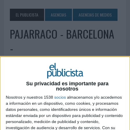
EL PUBLICISTA
AGENCIAS
AGENCIAS DE MEDIOS
PAJARRACO - BARCELONA
-
9 DE JUNIO DE 2010
Av. Meridiana, 358, 7º C 08027 Barcelona Tlf: 93
274 03 14 info@pajarraco.es
www.pajarraco.es
Su privacidad es importante para
nosotros
Nosotros y nuestros 1538
socios
almacenamos y/o accedemos
IMPRIMIR
a información en un dispositivo, como cookies, y procesamos
datos personales, como identificadores únicos e información
TWEET
estándar enviada por un dispositivo para publicidad y contenido
personalizado, medición de publicidad y contenido,
SHARE
investigación de audiencia y desarrollo de servicios.
Con su