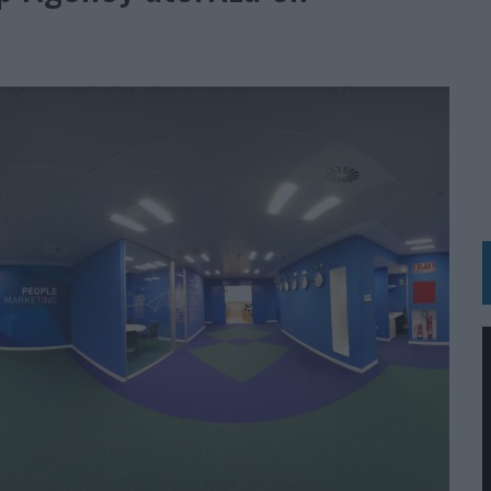
BLE INSPIRADA EN CORNETTO, CALIPPO Y SOLERO
MAR EL PATRIMONIO HISTÓRICO EN ACTIVOS CULTURALES Y ECONÓMICOS
LA GESTIÓN DE SUS RELACIONES CON LOS MEDIOS
ARIO EN SU ÚLTIMA CAMPAÑA INTERNACIONAL
N DE MARCA A LARGO PLAZO Y LA MEDICIÓN SON DOS CARAS DE LA MISMA
N HOTELS & RESORTS
VECES’, DE INUSUALY PARA CERVEZA CAPAZ
 PARA ORANGE
 UNA OPORTUNIDAD DE INCLUSIÓN
RANO’
UDIO EN SU NUEVA CAMPAÑA GLOBAL DE MARCA
VISTAR