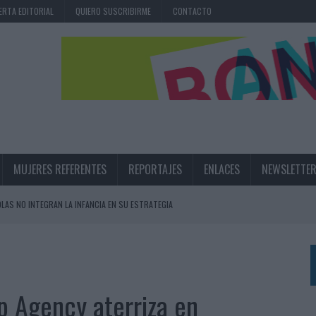
ERTA EDITORIAL
QUIERO SUSCRIBIRME
CONTACTO
MUJERES REFERENTES
REPORTAJES
ENLACES
NEWSLETTE
OLAS NO INTEGRAN LA INFANCIA EN SU ESTRATEGIA
UNQUE LOS MEDIOS CONTROLADOS MANTIENEN EL CRECIMIENTO
OS EN VERANO Y SUPERA AL MÓVIL COMO DISPOSITIVO MÁS UTILIZADO
OS ESPAÑOLES
p Agency aterriza en
IRECTORA COMERCIAL GLOBAL