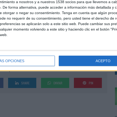
ntimiento a nosotros y a nuestros 1538 socios para que llevemos a ca
Portugal, además de oficinas en Madrid y Alicante.
. De forma alternativa, puede acceder a información más detallada y 
e otorgar o negar su consentimiento.
Tenga en cuenta que algún proc
 un perfil integral y 360 a finales de 2016, tras
de no requerir de su consentimiento, pero usted tiene el derecho de r
municación, consultora independiente igualmente
referencias se aplicarán solo a este sitio web. Puede cambiar sus pref
ón corporativa, creación de contenidos y relaciones
A
alquier momento volviendo a este sitio y haciendo clic en el botón "Pri
illa y contratación de nuevos perfiles profesionales
m
 web.
n digital y smart data a lo largo de 2017.
V
gia y creatividad a producción de contenidos, gestión
d
o de producto digital, publicidad programática, SEO y
m
 el año 2017 con una facturación estimada por
ÁS OPCIONES
ACEPTO
es internas. “Para 2018 las previsiones de negocio
alca Jiménez.
SHARE
ENVIAR
PIN