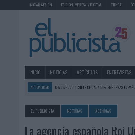
INICIAR SESIÓN
EDICIÓN IMPRESA Y DIGITAL
TIENDA
OF
INICIO
NOTICIAS
ARTÍCULOS
ENTREVISTAS
ACTUALIDAD
06/08/2026
|
SIETE DE CADA DIEZ EMPRESAS ESPAÑ
06/08/2026
|
EL MERCADO PUBLICITARIO CAE UN 2,6% EN 2025, A
06/08/2026
|
LA TELEVISIÓN SIGUE LIDERANDO EL CONSUMO DE MEDI
EL PUBLICISTA
NOTICIAS
AGENCIAS
06/08/2026
|
EL USO DE LA IA GENERATIVA ALCANZA YA AL 62% DE L
La agencia española Roi U
06/08/2026
|
SYSTEM1 NOMBRA A KIMBERLY BASTONI COMO NUEVA D