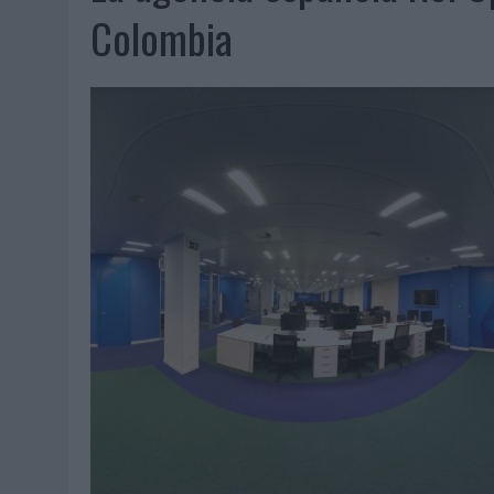
06/08/2026
|
FRIGO Y UNIQLO LANZAN UNA COLECCIÓN PERSONALIZA
Colombia
06/08/2026
|
LA IA ESTÁ SUBIENDO EL LISTÓN DE LA CREATIVIDAD
05/08/2026
|
BEON WORLDWIDE LANZA RAÍZ URBANA PARA TRANSFOR
05/08/2026
|
FABRA COMUNICACIÓN INCORPORA A CASONÁ Y ASUME 
05/08/2026
|
LOPESAN HOTELS & RESORTS ACERCA EL PARAÍSO CAN
05/08/2026
|
LUIS ARQUILLOS (BURGO DE ARIAS): “LA CONSTRUCCIÓ
MONEDA”
04/08/2026
|
‘EL PARAÍSO MÁS CERCA’, DE 22GRADOS PARA LOPESA
04/08/2026
|
‘LA ÚNICA CERVEZA DEL MUNDO QUE SE DISFRUTA DOS 
04/08/2026
|
‘EL FÚTBOL SIN LAS PERSONAS’, DE DENTSU CREATIVE
04/08/2026
|
CAPAZ, LA CERVEZA QUE CONVIERTE CADA BOTELLA EN
04/08/2026
|
BABARIA Y MAXIBON SON ‘EL MATCH PERFECTO DEL VE
04/08/2026
|
AUDIBLE REIVINDICA EL PODER TRANSFORMADOR DEL A
03/08/2026
|
‘VUELVE EL FÚTBOL. VUELVE A SOÑAR’, DE VML PARA MO