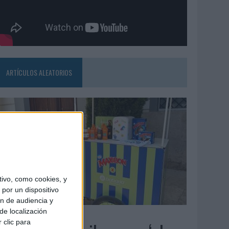
ARTÍCULOS ALEATORIOS
ivo, como cookies, y
por un dispositivo
ón de audiencia y
de localización
4/08/2026
 clic para