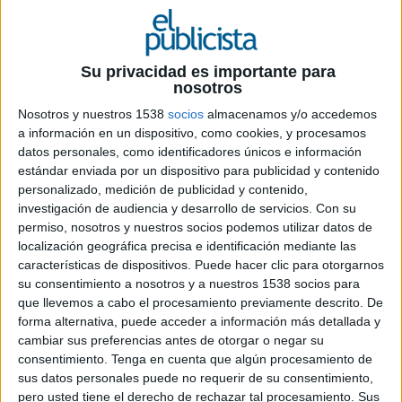
Su privacidad es importante para
nosotros
Nosotros y nuestros 1538
socios
almacenamos y/o accedemos
24 DE JUNIO DE 2026
a información en un dispositivo, como cookies, y procesamos
datos personales, como identificadores únicos e información
El consultor, especializado en comunicación
estándar enviada por un dispositivo para publicidad y contenido
corporativa y tecnología, asume nuevas
personalizado, medición de publicidad y contenido,
responsabilidades tras tres años en la
investigación de audiencia y desarrollo de servicios.
Con su
agencia
permiso, nosotros y nuestros socios podemos utilizar datos de
localización geográfica precisa e identificación mediante las
Apple Tree ha nombrado a Pau Marcos nuevo
características de dispositivos. Puede hacer clic para otorgarnos
account director del departamento corporativo
su consentimiento a nosotros y a nuestros 1538 socios para
de su oficina de Barcelona. Con esta promoción,
que llevemos a cabo el procesamiento previamente descrito. De
la agencia refuerza una de sus áreas estratégicas
forma alternativa, puede acceder a información más detallada y
cambiar sus preferencias antes de otorgar o negar su
y apuesta por el desarrollo interno del talento.
consentimiento.
Tenga en cuenta que algún procesamiento de
sus datos personales puede no requerir de su consentimiento,
Marcos se incorporó a Apple Tree en 2023 y
pero usted tiene el derecho de rechazar tal procesamiento. Sus