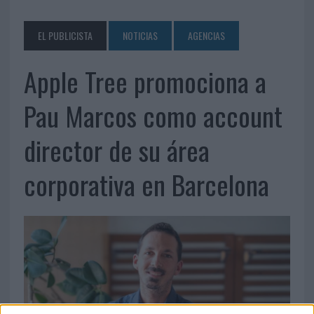
EL PUBLICISTA
NOTICIAS
AGENCIAS
Apple Tree promociona a
Pau Marcos como account
director de su área
corporativa en Barcelona