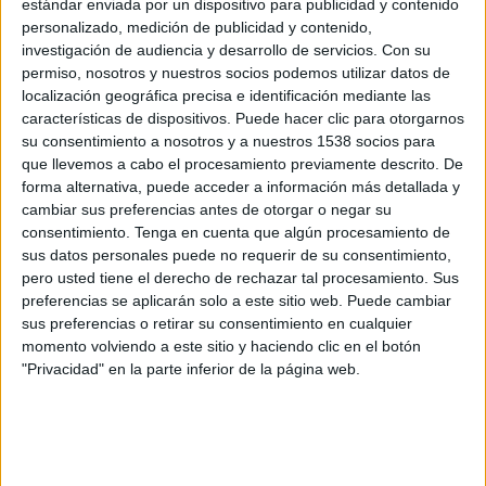
estándar enviada por un dispositivo para publicidad y contenido
entre otros.
personalizado, medición de publicidad y contenido,
La trayectoria preofesional de ambos está avalado por los premios cosechados en
investigación de audiencia y desarrollo de servicios.
Con su
disintos certámenes y festivales de la publicidad internacional. Guil cuenta con
permiso, nosotros y nuestros socios podemos utilizar datos de
cuatro finalistas en Cannes, dos Eurobest de gráfica, dos premios en el New York
localización geográfica precisa e identificación mediante las
características de dispositivos. Puede hacer clic para otorgarnos
festival, varios LAUS y EFI'S etc. Por su parte, Paco Castillo ha recibido varios
su consentimiento a nosotros y a nuestros 1538 socios para
'soles' en El Sol, un finalista en Cannes, un FIAP de bronce y varios galarodnes
que llevemos a cabo el procesamiento previamente descrito. De
otorgados por el CdeC.
forma alternativa, puede acceder a información más detallada y
cambiar sus preferencias antes de otorgar o negar su
consentimiento.
Tenga en cuenta que algún procesamiento de
IMPRIMIR
sus datos personales puede no requerir de su consentimiento,
pero usted tiene el derecho de rechazar tal procesamiento. Sus
TWEET
preferencias se aplicarán solo a este sitio web. Puede cambiar
sus preferencias o retirar su consentimiento en cualquier
momento volviendo a este sitio y haciendo clic en el botón
SHARE
"Privacidad" en la parte inferior de la página web.
SHARE
ENVIAR