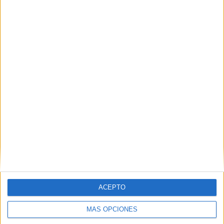
05/08/2026
Lopesan Hotels & Resorts
acerca el paraíso canario en
su última campaña
ACEPTO
internacional
MÁS OPCIONES