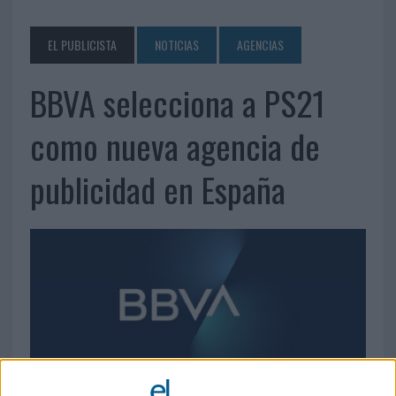
EL PUBLICISTA
NOTICIAS
AGENCIAS
BBVA selecciona a PS21
como nueva agencia de
publicidad en España