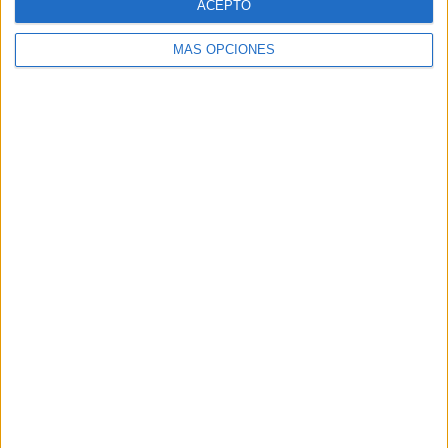
ACEPTO
MÁS OPCIONES
ARTÍCULOS ALEATORIOS
05/08/2026
Lopesan Hotels & Resorts