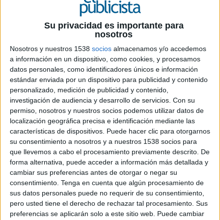
21 DE JULIO DE 2020
La agencia independiente será la
Su privacidad es importante para
responsable de la creatividad de las
nosotros
campañas publicitarias ATL de BBVA en
Nosotros y nuestros 1538
socios
almacenamos y/o accedemos
España durante los próximos tres años
a información en un dispositivo, como cookies, y procesamos
datos personales, como identificadores únicos e información
BBVA ha adjudicado parte de su cuenta
estándar enviada por un dispositivo para publicidad y contenido
publicitaria (la vertiente above the line) a PS21,
personalizado, medición de publicidad y contenido,
tras dar por finalizado un proceso de selección
investigación de audiencia y desarrollo de servicios.
Con su
que comenzó el pasado mes de febrero, en el que
permiso, nosotros y nuestros socios podemos utilizar datos de
localización geográfica precisa e identificación mediante las
han participado grandes grupos globales de
características de dispositivos. Puede hacer clic para otorgarnos
comunicación publicitaria. A partir de ahora la
su consentimiento a nosotros y a nuestros 1538 socios para
agencia indie se encargarña de la estrategia de
que llevemos a cabo el procesamiento previamente descrito. De
marketing que utiliza medios masivos como
forma alternativa, puede acceder a información más detallada y
principales canales de difusión, como campañas
cambiar sus preferencias antes de otorgar o negar su
multimedia que se emitirán en televisión, radio,
consentimiento.
Tenga en cuenta que algún procesamiento de
prensa, medios exteriores y digital.
sus datos personales puede no requerir de su consentimiento,
pero usted tiene el derecho de rechazar tal procesamiento. Sus
“PS21 ha sido la agencia ganadora gracias a su
preferencias se aplicarán solo a este sitio web. Puede cambiar