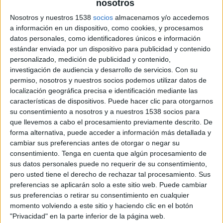
nosotros
Nosotros y nuestros 1538
socios
almacenamos y/o accedemos
a información en un dispositivo, como cookies, y procesamos
datos personales, como identificadores únicos e información
28 DE SEPTIEMBRE DE 2023
estándar enviada por un dispositivo para publicidad y contenido
personalizado, medición de publicidad y contenido,
Borja Rivera es un gran conocedor del
investigación de audiencia y desarrollo de servicios.
Con su
sector de la defensa a nivel nacional e
permiso, nosotros y nuestros socios podemos utilizar datos de
internacional, al haber ocupado puestos de
localización geográfica precisa e identificación mediante las
relevancia en el sector
características de dispositivos. Puede hacer clic para otorgarnos
su consentimiento a nosotros y a nuestros 1538 socios para
La agencia de comunicación y creatividad
Indie
que llevemos a cabo el procesamiento previamente descrito. De
ha nombrado a Borja Rivera Elorduy, antes
forma alternativa, puede acceder a información más detallada y
director de proyectos de la Fundación Feindef,
cambiar sus preferencias antes de otorgar o negar su
como nuevo director de cuentas.
consentimiento.
Tenga en cuenta que algún procesamiento de
sus datos personales puede no requerir de su consentimiento,
Cabe destacar la amplia trayectoria profesional
pero usted tiene el derecho de rechazar tal procesamiento. Sus
de Rivera, licenciado en Ciencias Económicas y
preferencias se aplicarán solo a este sitio web. Puede cambiar
sus preferencias o retirar su consentimiento en cualquier
Empresariales, que cuenta con más de 20 años de
momento volviendo a este sitio y haciendo clic en el botón
experiencia en el sector de la publicidad en
"Privacidad" en la parte inferior de la página web.
reconocidas agencias como Grey Group, donde