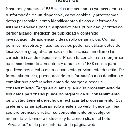
nosotros
Nosotros y nuestros 1538
socios
almacenamos y/o accedemos
2 DE NOVIEMBRE DE 2016
a información en un dispositivo, como cookies, y procesamos
datos personales, como identificadores únicos e información
Enmarcado en la X Edición del
estándar enviada por un dispositivo para publicidad y contenido
Inspirational, la Asociación pone en marcha
personalizado, medición de publicidad y contenido,
una iniciativa para que 50 jóvenes
investigación de audiencia y desarrollo de servicios.
Con su
profesionales vean in situ cómo se trabaja
permiso, nosotros y nuestros socios podemos utilizar datos de
localización geográfica precisa e identificación mediante las
en una agencia de publicidad
características de dispositivos. Puede hacer clic para otorgarnos
su consentimiento a nosotros y a nuestros 1538 socios para
IAB Spain celebra el décimo aniversario del
que llevemos a cabo el procesamiento previamente descrito. De
Festival Inspirational 2016 con una nueva
forma alternativa, puede acceder a información más detallada y
iniciativa encaminada a crear lazos entre los
cambiar sus preferencias antes de otorgar o negar su
jóvenes profesionales del sector y las grandes
consentimiento.
Tenga en cuenta que algún procesamiento de
agencias creativas interactivas. Se trata del ‘Open
sus datos personales puede no requerir de su consentimiento,
Doors’, una iniciativa que da la oportunidad a
pero usted tiene el derecho de rechazar tal procesamiento. Sus
jóvenes profesionales del sector digital a ver in
preferencias se aplicarán solo a este sitio web. Puede cambiar
situ cómo trabajan tres de las principales
sus preferencias o retirar su consentimiento en cualquier
agencias. En concreto, serán 50 profesionales los
momento volviendo a este sitio y haciendo clic en el botón
que, el día 16 de noviembre, viajen en un autobús
"Privacidad" en la parte inferior de la página web.