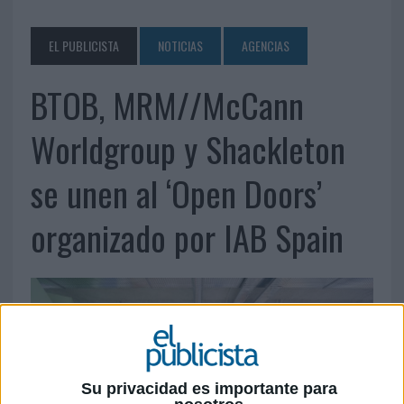
EL PUBLICISTA
NOTICIAS
AGENCIAS
BTOB, MRM//McCann
Worldgroup y Shackleton
se unen al ‘Open Doors’
organizado por IAB Spain
Su privacidad es importante para