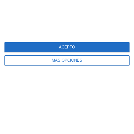
VÍDEO DESTACADO
ACEPTO
MÁS OPCIONES
ARTÍCULOS ALEATORIOS