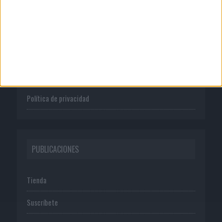
CORPORATIVO
Quienes somos
Publicidad
Normas de uso
Política de privacidad
PUBLICACIONES
Tienda
Suscríbete