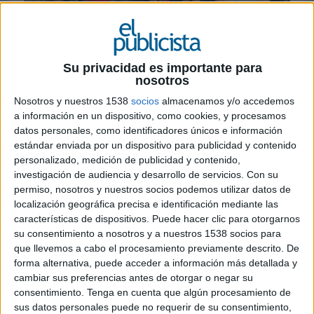
29 DE MARZO DE 2023
Su privacidad es importante para
nosotros
Cáritas Española busca aportar mayor
Nosotros y nuestros 1538
socios
almacenamos y/o accedemos
visibilidad a su labor social; comunicar las
a información en un dispositivo, como cookies, y procesamos
oportunidades que promueve a través de su
datos personales, como identificadores únicos e información
misión y conseguir aumentar el número de
estándar enviada por un dispositivo para publicidad y contenido
colaboradores y voluntarios
personalizado, medición de publicidad y contenido,
investigación de audiencia y desarrollo de servicios.
Con su
La agencia de publicidad Beon Advertising,
permiso, nosotros y nuestros socios podemos utilizar datos de
perteneciente al grupo
Beon Worldwide
, ha
localización geográfica precisa e identificación mediante las
sido la ganadora del concurso de agencias que
características de dispositivos. Puede hacer clic para otorgarnos
Cáritas Española
ha desarrollado para ejecutar
su consentimiento a nosotros y a nuestros 1538 socios para
sus campañas más relevantes del año; la
que llevemos a cabo el procesamiento previamente descrito. De
campaña de Caridad, la memoria anual y la
forma alternativa, puede acceder a información más detallada y
campaña de Navidad.
cambiar sus preferencias antes de otorgar o negar su
consentimiento.
Tenga en cuenta que algún procesamiento de
sus datos personales puede no requerir de su consentimiento,
“Haber ganado el concurso fue una alegría, el nivel