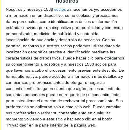
nosotros
Nosotros y nuestros 1538
socios
almacenamos y/o accedemos
a información en un dispositivo, como cookies, y procesamos
datos personales, como identificadores únicos e información
estándar enviada por un dispositivo para publicidad y contenido
personalizado, medición de publicidad y contenido,
investigación de audiencia y desarrollo de servicios.
Con su
15 DE SEPTIEMBRE DE 2017
permiso, nosotros y nuestros socios podemos utilizar datos de
localización geográfica precisa e identificación mediante las
Se trata del primer cliente del sector de las
características de dispositivos. Puede hacer clic para otorgarnos
TIC que incorpora la agencia
su consentimiento a nosotros y a nuestros 1538 socios para
que llevemos a cabo el procesamiento previamente descrito. De
La agencia gestionará servicios de estrategia,
forma alternativa, puede acceder a información más detallada y
cambiar sus preferencias antes de otorgar o negar su
planificación y creatividad 360º, incluyendo
consentimiento.
Tenga en cuenta que algún procesamiento de
acciones offline y online de la compañía en
sus datos personales puede no requerir de su consentimiento,
España
pero usted tiene el derecho de rechazar tal procesamiento. Sus
preferencias se aplicarán solo a este sitio web. Puede cambiar
Madrid, a 11 de septiembre de 2017.- Tras la
sus preferencias o retirar su consentimiento en cualquier
celebración de un concurso, la agencia SrBurns
momento volviendo a este sitio y haciendo clic en el botón
ha incorporado como primer cliente del sector
"Privacidad" en la parte inferior de la página web.
TIC a la consultora everis.