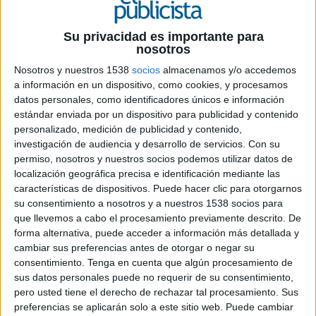
7 DE OCTUBRE DE 2008
Su privacidad es importante para
nosotros
El creativo llevaba 25 años vinculado a la agencia.
Hasta la fecha era vicepresidente de las agencias
Nosotros y nuestros 1538
socios
almacenamos y/o accedemos
en Madrid y Barcelona.
a información en un dispositivo, como cookies, y procesamos
datos personales, como identificadores únicos e información
estándar enviada por un dispositivo para publicidad y contenido
personalizado, medición de publicidad y contenido,
Fernando Herrero, vicepresidente de Tiempo
investigación de audiencia y desarrollo de servicios.
Con su
BBDO Madrid y Barcelona, ha anunciado que
permiso, nosotros y nuestros socios podemos utilizar datos de
abandonará la compañía. Con esta decisión,
localización geográfica precisa e identificación mediante las
que obedece a motivos puramente personales,
características de dispositivos. Puede hacer clic para otorgarnos
según han informado fuentes de la propia
su consentimiento a nosotros y a nuestros 1538 socios para
agencia, Herrero deja atrás una dilatada y
que llevemos a cabo el procesamiento previamente descrito. De
exitosa trayectoria en la agencia, a la que lleva
forma alternativa, puede acceder a información más detallada y
vinculado 25 años.
cambiar sus preferencias antes de otorgar o negar su
consentimiento.
Tenga en cuenta que algún procesamiento de
sus datos personales puede no requerir de su consentimiento,
Este profesional comenzó su andadura en
pero usted tiene el derecho de rechazar tal procesamiento. Sus
Tiempo BBDO como director de cuentas en
preferencias se aplicarán solo a este sitio web. Puede cambiar
1984, tras haber trabajado en diferentes