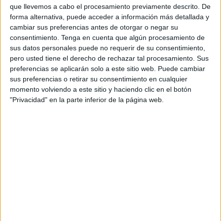
que llevemos a cabo el procesamiento previamente descrito. De
DDB Spain o Alma y que desde el año 2022 ha
forma alternativa, puede acceder a información más detallada y
estado operando como creativo freelance para
cambiar sus preferencias antes de otorgar o negar su
diferentes marcas, firmando precisamente con la
consentimiento.
Tenga en cuenta que algún procesamiento de
marca Elastic, que hoy toma forma como
sus datos personales puede no requerir de su consentimiento,
empresa con estructura propia. "Hoy vivimos una
pero usted tiene el derecho de rechazar tal procesamiento. Sus
nueva era para la creatividad -explica a El
preferencias se aplicarán solo a este sitio web. Puede cambiar
Publicista el creativo catalán, principal accionista
sus preferencias o retirar su consentimiento en cualquier
y CEO de la agencia- El panorama creativo está
momento volviendo a este sitio y haciendo clic en el botón
cambiando a una velocidad vertiginosa. Los
"Privacidad" en la parte inferior de la página web.
mejores talentos están abandonando las agencias
tradicionales para convertirse en autónomos, y
eso cambia las reglas del juego en la industria. Las
marcas tiene acceso a un talento que opera libre.
Precisamente en Elastic, aglutinamos parte de
ese talento in house y aprovechamos el poder de
la economía independiente para crear equipos
personalizados que se adaptan con precisión para
satisfacer las necesidades únicas de cada
proyecto. Meticulosamente seleccionados por su