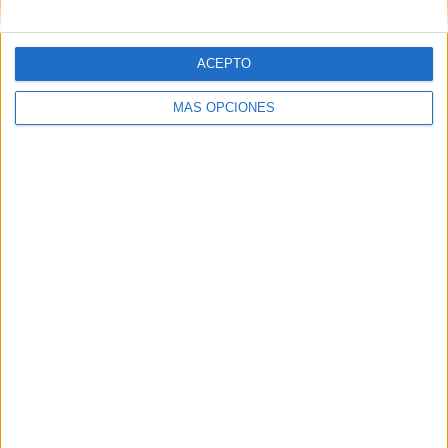
SÍGUENOS EN FACEBOOK
ACEPTO
MÁS OPCIONES
VÍDEO DESTACADO