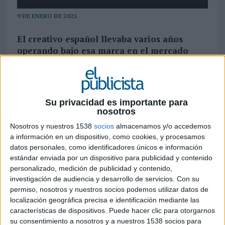
9 DE ENERO DE 2025
El creativo español llevaba varios años
operando bajo esa marca en el mercado
dando servicio freelance, pero ahora adopta
formato empresa con estructura propia y
ampliando servicios. La firma independiente
arranca trabajando con clientes de la talla
Su privacidad es importante para
de Gobik, Too good to go, gallo o Arias,
nosotros
entre otros
Nosotros y nuestros 1538
socios
almacenamos y/o accedemos
a información en un dispositivo, como cookies, y procesamos
Elastic es el nombre de una
nueva agencia de
datos personales, como identificadores únicos e información
publicidad
que abre sus puertas en el mercado
estándar enviada por un dispositivo para publicidad y contenido
publicitario español. La firma, de carácter
personalizado, medición de publicidad y contenido,
independiente, se centra en la creatividad y la
investigación de audiencia y desarrollo de servicios.
Con su
innovación como valores propios y pilares sobre
permiso, nosotros y nuestros socios podemos utilizar datos de
los que gira todo su trabajo. Detrás de la agencia
localización geográfica precisa e identificación mediante las
está el creativo Ferrán Merino, que en etapas
características de dispositivos. Puede hacer clic para otorgarnos
previas ha estado ligado a agencias como Pavlov,
su consentimiento a nosotros y a nuestros 1538 socios para