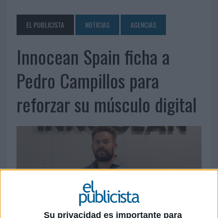
EL PUBLICISTA
NOTICIAS
AGENCIAS
Innocean Spain ficha a
Pedro Campillos para
reforzar su músculo digital
Su privacidad es importante para