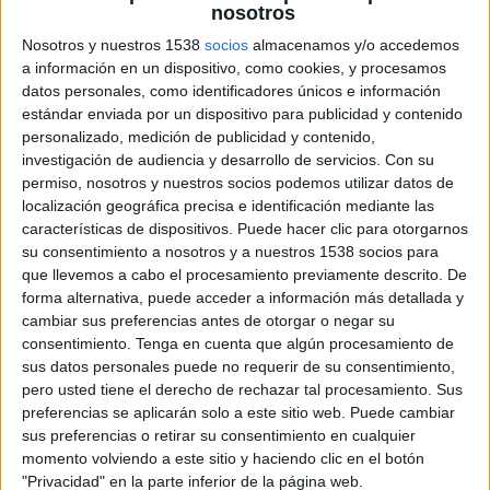
nosotros
Nosotros y nuestros 1538
socios
almacenamos y/o accedemos
a información en un dispositivo, como cookies, y procesamos
20 DE MAYO DE 2026
datos personales, como identificadores únicos e información
estándar enviada por un dispositivo para publicidad y contenido
Campillos está especializado en campañas
personalizado, medición de publicidad y contenido,
internacionales y optimización basada en
investigación de audiencia y desarrollo de servicios.
Con su
datos
permiso, nosotros y nuestros socios podemos utilizar datos de
localización geográfica precisa e identificación mediante las
La filial española de la agencia Innocean ha
características de dispositivos. Puede hacer clic para otorgarnos
reforzado su plantilla con la entrada de Pedro
su consentimiento a nosotros y a nuestros 1538 socios para
Campillos en calidad de paid media specialist, un
que llevemos a cabo el procesamiento previamente descrito. De
movimiento con el que la agencia busca
forma alternativa, puede acceder a información más detallada y
cambiar sus preferencias antes de otorgar o negar su
fortalecer su división digital y ampliar su
consentimiento.
Tenga en cuenta que algún procesamiento de
capacidad de ejecución en campañas orientadas a
sus datos personales puede no requerir de su consentimiento,
resultados y rentabilidad. Con este fichaje, la
pero usted tiene el derecho de rechazar tal procesamiento. Sus
firma incorpora experiencia avanzada en
preferencias se aplicarán solo a este sitio web. Puede cambiar
herramientas como search ads 360, Google Ads y
sus preferencias o retirar su consentimiento en cualquier
Google Merchant Center, así como capacidades
momento volviendo a este sitio y haciendo clic en el botón
analíticas apoyadas en GA4 y Power BI para la
"Privacidad" en la parte inferior de la página web.