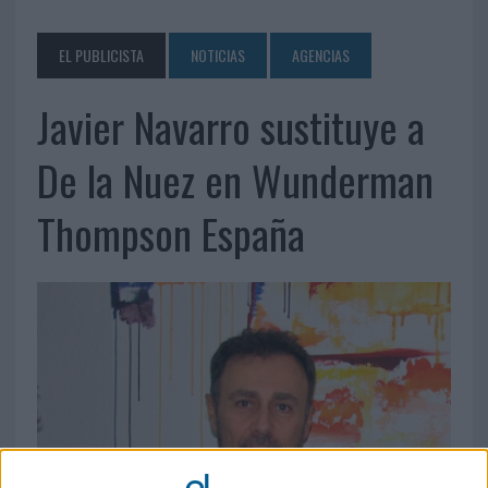
EL PUBLICISTA
NOTICIAS
AGENCIAS
Javier Navarro sustituye a
De la Nuez en Wunderman
Thompson España