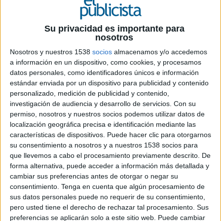
Su privacidad es importante para
21 DE JULIO DE 2020
nosotros
Nosotros y nuestros 1538
socios
almacenamos y/o accedemos
Procedente de Doubleyou, es el nuevo CEO
a información en un dispositivo, como cookies, y procesamos
de la agencia
datos personales, como identificadores únicos e información
estándar enviada por un dispositivo para publicidad y contenido
Juan Manuel de la Nuez, quien ha presidido la
personalizado, medición de publicidad y contenido,
empresa durante este tiempo, cederá el testigo
investigación de audiencia y desarrollo de servicios.
Con su
en la operación en España a Javier Navarro Rico,
permiso, nosotros y nuestros socios podemos utilizar datos de
que le reemplazará en las próximas semanas
localización geográfica precisa e identificación mediante las
después de un periodo de transición.
características de dispositivos. Puede hacer clic para otorgarnos
su consentimiento a nosotros y a nuestros 1538 socios para
En palabras de Ewen Sturgeon, CEO de
que llevemos a cabo el procesamiento previamente descrito. De
forma alternativa, puede acceder a información más detallada y
Wunderman Thompson EMEA, “Llegados a este
cambiar sus preferencias antes de otorgar o negar su
punto, me gustaría reconocer y agradecer
consentimiento.
Tenga en cuenta que algún procesamiento de
abiertamente a Juan Manuel el compromiso y el
sus datos personales puede no requerir de su consentimiento,
gran trabajo que ha realizado todo este tiempo
pero usted tiene el derecho de rechazar tal procesamiento. Sus
para lanzar y construir la marca Wunderman
preferencias se aplicarán solo a este sitio web. Puede cambiar