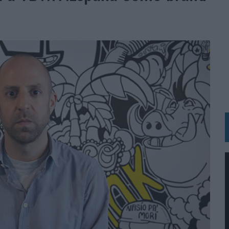
 UNA EXPERIENCIA DE MARCA EN IBIZA
 LAS MARCAS
N IA
RÁ A PRUEBA LA CREATIVIDAD DE LAS MARCAS
N LA INFANCIA EN SU ESTRATEGIA
OS EN VERANO Y SUPERA AL MÓVIL COMO DISPOSITIVO MÁS UTILIZADO
OS ESPAÑOLES
IRECTORA COMERCIAL GLOBAL
BLE INSPIRADA EN CORNETTO, CALIPPO Y SOLERO
MAR EL PATRIMONIO HISTÓRICO EN ACTIVOS CULTURALES Y ECONÓMICOS
LA GESTIÓN DE SUS RELACIONES CON LOS MEDIOS
ARIO EN SU ÚLTIMA CAMPAÑA INTERNACIONAL