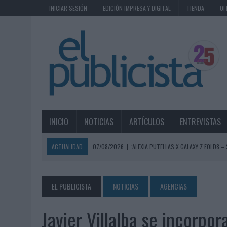
INICIAR SESIÓN
EDICIÓN IMPRESA Y DIGITAL
TIENDA
OF
INICIO
NOTICIAS
ARTÍCULOS
ENTREVISTAS
ACTUALIDAD
07/08/2026
|
‘ALEXIA PUTELLAS X GALAXY Z FOLD8 –
07/08/2026
|
‘SHOW YOUR SPIRIT’, DE AUTOPRODUCCIÓN DE MG SPI
07/08/2026
|
EL MÁLAGA CF CULMINA SU TRILOGÍA DE MARCA CON U
EL PUBLICISTA
NOTICIAS
AGENCIAS
07/08/2026
|
MAHOU REIVINDICA EL RITUAL DE LA CAÑA EN EL DÍA IN
Javier Villalba se incorp
07/08/2026
|
MG SPIRIT RELANZA SU MARCA CON UNA ESTRATEGIA 