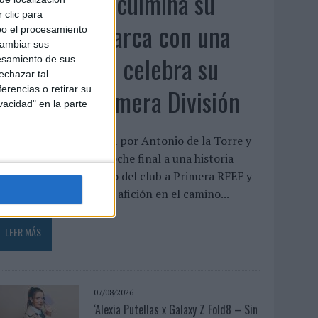
El Málaga CF culmina su
 clic para
trilogía de marca con una
bo el procesamiento
cambiar sus
campaña que celebra su
esamiento de sus
echazar tal
regreso a Primera División
erencias o retirar su
vacidad" en la parte
a pieza, protagonizada por Antonio de la Torre y
alva Reina, pone el broche final a una historia
niciada tras el descenso del club a Primera RFEF y
eivindica el papel de la afición en el camino...
LEER MÁS
07/08/2026
‘Alexia Putellas x Galaxy Z Fold8 – Sin