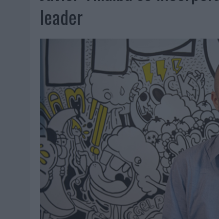
07/08/2026
|
PATRÓN CONVIERTE EL NUEVO SINGLE DE ARÓN PIPER EN
leader
07/08/2026
|
EL VERANO PONE A PRUEBA LA ESTRATEGIA DIGITAL DE
07/08/2026
|
VUELING CONVIERTE LOS RECUERDOS EN SOUVENIRS CO
07/08/2026
|
CUANDO SE APAGUE EL SOL, EL ECLIPSE DE 2026 POND
06/08/2026
|
‘LA VUELTA’, DE FENOMENAL PARA MÁLAGA CF
06/08/2026
|
SIETE DE CADA DIEZ EMPRESAS ESPAÑOLAS NO INTEGRA
06/08/2026
|
LA TELEVISIÓN SIGUE LIDERANDO EL CONSUMO DE MEDI
06/08/2026
|
EL USO DE LA IA GENERATIVA ALCANZA YA AL 62% DE L
06/08/2026
|
SYSTEM1 NOMBRA A KIMBERLY BASTONI COMO NUEVA D
06/08/2026
|
FRIGO Y UNIQLO LANZAN UNA COLECCIÓN PERSONALIZA
06/08/2026
|
LA IA ESTÁ SUBIENDO EL LISTÓN DE LA CREATIVIDAD
05/08/2026
|
BEON WORLDWIDE LANZA RAÍZ URBANA PARA TRANSFOR
05/08/2026
|
FABRA COMUNICACIÓN INCORPORA A CASONÁ Y ASUME 
05/08/2026
|
LOPESAN HOTELS & RESORTS ACERCA EL PARAÍSO CAN