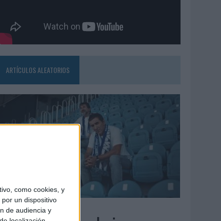
ARTÍCULOS ALEATORIOS
ivo, como cookies, y
por un dispositivo
7/08/2026
ón de audiencia y
de localización