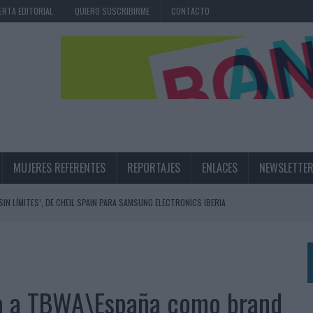
ERTA EDITORIAL
QUIERO SUSCRIBIRME
CONTACTO
MUJERES REFERENTES
REPORTAJES
ENLACES
NEWSLETTE
 SIN LÍMITES’, DE CHEIL SPAIN PARA SAMSUNG ELECTRONICS IBERIA
RIT
NA CAMPAÑA QUE CELEBRA SU REGRESO A PRIMERA DIVISIÓN
TERNACIONAL DE LA CERVEZA
ora a TBWA\España como brand
360º CENTRADA EN EL ORIGEN BARCELONÉS