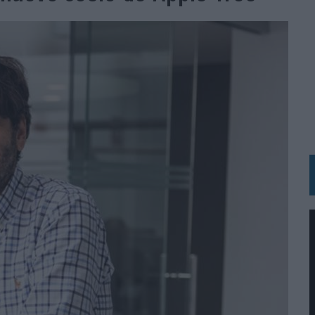
 LAS MARCAS
N IA
RÁ A PRUEBA LA CREATIVIDAD DE LAS MARCAS
N LA INFANCIA EN SU ESTRATEGIA
OS EN VERANO Y SUPERA AL MÓVIL COMO DISPOSITIVO MÁS UTILIZADO
OS ESPAÑOLES
IRECTORA COMERCIAL GLOBAL
BLE INSPIRADA EN CORNETTO, CALIPPO Y SOLERO
MAR EL PATRIMONIO HISTÓRICO EN ACTIVOS CULTURALES Y ECONÓMICOS
LA GESTIÓN DE SUS RELACIONES CON LOS MEDIOS
ARIO EN SU ÚLTIMA CAMPAÑA INTERNACIONAL
N DE MARCA A LARGO PLAZO Y LA MEDICIÓN SON DOS CARAS DE LA MISMA