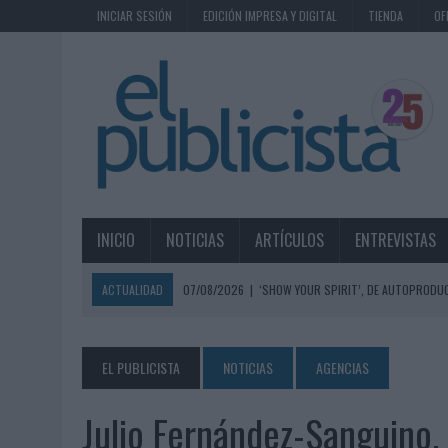
INICIAR SESIÓN
EDICIÓN IMPRESA Y DIGITAL
TIENDA
OF
INICIO
NOTICIAS
ARTÍCULOS
ENTREVISTAS
ACTUALIDAD
07/08/2026
|
‘SHOW YOUR SPIRIT’, DE AUTOPRODUC
07/08/2026
|
EL MÁLAGA CF CULMINA SU TRILOGÍA DE MARCA CON U
07/08/2026
|
MAHOU REIVINDICA EL RITUAL DE LA CAÑA EN EL DÍA IN
EL PUBLICISTA
NOTICIAS
AGENCIAS
07/08/2026
|
MG SPIRIT RELANZA SU MARCA CON UNA ESTRATEGIA 
Julio Fernández-Sanguino,
07/08/2026
|
PATRÓN CONVIERTE EL NUEVO SINGLE DE ARÓN PIPER EN