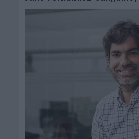
07/08/2026
|
EL VERANO PONE A PRUEBA LA ESTRATEGIA DIGITAL DE
07/08/2026
|
VUELING CONVIERTE LOS RECUERDOS EN SOUVENIRS CO
07/08/2026
|
CUANDO SE APAGUE EL SOL, EL ECLIPSE DE 2026 POND
06/08/2026
|
‘LA VUELTA’, DE FENOMENAL PARA MÁLAGA CF
06/08/2026
|
SIETE DE CADA DIEZ EMPRESAS ESPAÑOLAS NO INTEGRA
06/08/2026
|
LA TELEVISIÓN SIGUE LIDERANDO EL CONSUMO DE MEDI
06/08/2026
|
EL USO DE LA IA GENERATIVA ALCANZA YA AL 62% DE L
06/08/2026
|
SYSTEM1 NOMBRA A KIMBERLY BASTONI COMO NUEVA D
06/08/2026
|
FRIGO Y UNIQLO LANZAN UNA COLECCIÓN PERSONALIZA
06/08/2026
|
LA IA ESTÁ SUBIENDO EL LISTÓN DE LA CREATIVIDAD
05/08/2026
|
BEON WORLDWIDE LANZA RAÍZ URBANA PARA TRANSFOR
05/08/2026
|
FABRA COMUNICACIÓN INCORPORA A CASONÁ Y ASUME 
05/08/2026
|
LOPESAN HOTELS & RESORTS ACERCA EL PARAÍSO CAN
05/08/2026
|
LUIS ARQUILLOS (BURGO DE ARIAS): “LA CONSTRUCCIÓ