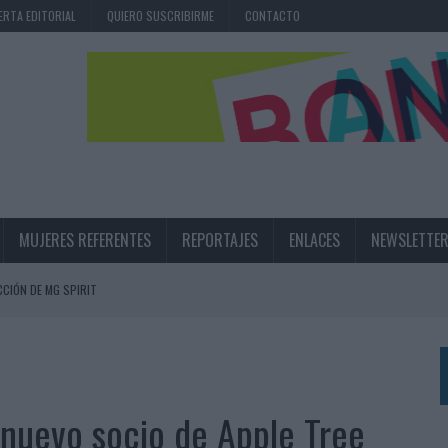
ERTA EDITORIAL
QUIERO SUSCRIBIRME
CONTACTO
MUJERES REFERENTES
REPORTAJES
ENLACES
NEWSLETTE
CIÓN DE MG SPIRIT
NA CAMPAÑA QUE CELEBRA SU REGRESO A PRIMERA DIVISIÓN
TERNACIONAL DE LA CERVEZA
360º CENTRADA EN EL ORIGEN BARCELONÉS
 nuevo socio de Apple Tree
 UNA EXPERIENCIA DE MARCA EN IBIZA