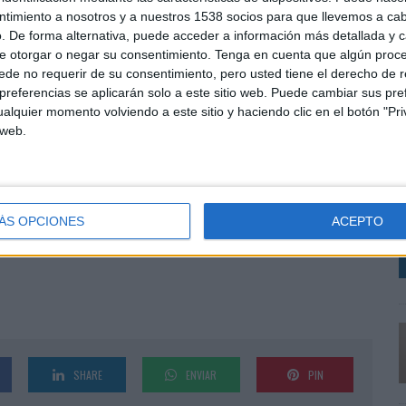
ntimiento a nosotros y a nuestros 1538 socios para que llevemos a ca
lado: “Estoy muy orgulloso de haber podido
. De forma alternativa, puede acceder a información más detallada y 
 digital de la agencia, algo que ha sido posible
e otorgar o negar su consentimiento.
Tenga en cuenta que algún proc
imiento por la innovación y los nuevos medios”.
de no requerir de su consentimiento, pero usted tiene el derecho de r
referencias se aplicarán solo a este sitio web. Puede cambiar sus pref
a grandes clientes en sus estrategias de
alquier momento volviendo a este sitio y haciendo clic en el botón "Pri
e, Banco Santander, BBVA, El Corte Inglés, DIA o
 web.
E
tario de Estudios Financieros (CUNEF) y luego
s
oria. En el ámbito profesional, tras siete años como
t
tander, decidió apostar de manera decidida por el
v
és en Serviceplan. En 2020 se unió a Apple Tree
ÁS OPCIONES
ACEPTO
rid.
SHARE
ENVIAR
PIN