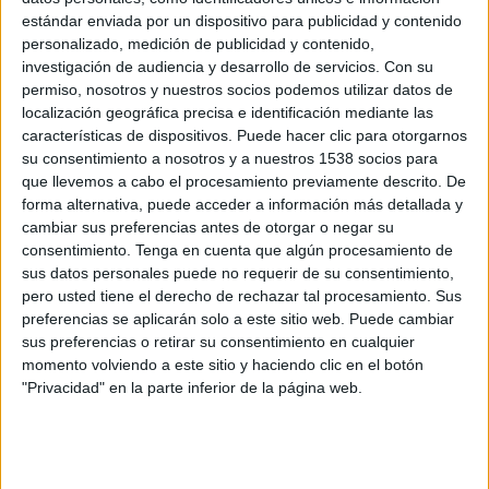
estándar enviada por un dispositivo para publicidad y contenido
El grupo publicitario Jungle21 está liderado
personalizado, medición de publicidad y contenido,
por la agencia PS21
investigación de audiencia y desarrollo de servicios.
Con su
permiso, nosotros y nuestros socios podemos utilizar datos de
Invisible es un laboratorio de investigación
localización geográfica precisa e identificación mediante las
cultural y diseños de futuros liderado por Stef
características de dispositivos. Puede hacer clic para otorgarnos
Silva (en la imagen), experta en futures thinking y
su consentimiento a nosotros y a nuestros 1538 socios para
ha sido seleccionada como una de las 40
que llevemos a cabo el procesamiento previamente descrito. De
futuristas más influyentes de 2021, según Forbes.
forma alternativa, puede acceder a información más detallada y
cambiar sus preferencias antes de otorgar o negar su
Ha desarrollado proyectos para Telefónica,
consentimiento.
Tenga en cuenta que algún procesamiento de
Greenpeace u Orange Bank y ya ha empezado a
sus datos personales puede no requerir de su consentimiento,
trabajar en un proyecto de BBVA.
pero usted tiene el derecho de rechazar tal procesamiento. Sus
preferencias se aplicarán solo a este sitio web. Puede cambiar
sus preferencias o retirar su consentimiento en cualquier
IMPRIMIR
momento volviendo a este sitio y haciendo clic en el botón
"Privacidad" en la parte inferior de la página web.
TWEET
SHARE