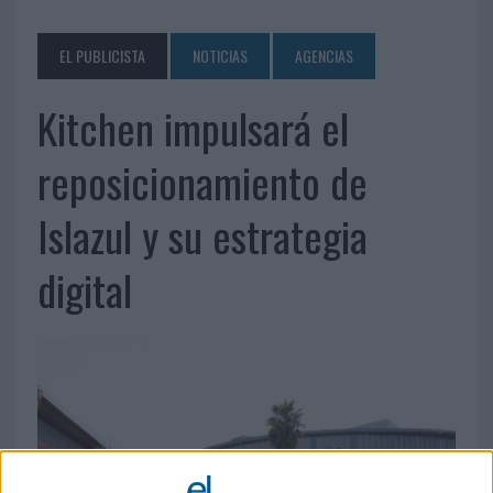
EL PUBLICISTA
NOTICIAS
AGENCIAS
Kitchen impulsará el
reposicionamiento de
Islazul y su estrategia
digital