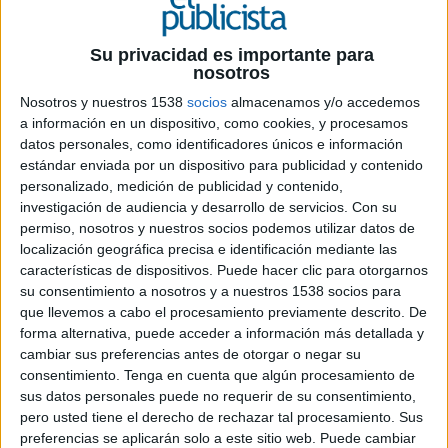
Su privacidad es importante para
nosotros
Nosotros y nuestros 1538
socios
almacenamos y/o accedemos
a información en un dispositivo, como cookies, y procesamos
26 DE JUNIO DE 2026
datos personales, como identificadores únicos e información
estándar enviada por un dispositivo para publicidad y contenido
La agencia asumirá el reposicionamiento de
personalizado, medición de publicidad y contenido,
marca del centro comercial madrileño, la
investigación de audiencia y desarrollo de servicios.
Con su
gestión de sus redes sociales y el desarrollo
permiso, nosotros y nuestros socios podemos utilizar datos de
de activaciones para reforzar su
localización geográfica precisa e identificación mediante las
posicionamiento como espacio de ocio,
características de dispositivos. Puede hacer clic para otorgarnos
cultura y encuentro
su consentimiento a nosotros y a nuestros 1538 socios para
que llevemos a cabo el procesamiento previamente descrito. De
El Centro Comercial Islazul ha confiado en
forma alternativa, puede acceder a información más detallada y
Kitchen el desarrollo de su nueva estrategia de
cambiar sus preferencias antes de otorgar o negar su
marca y la gestión integral de su ecosistema
consentimiento.
Tenga en cuenta que algún procesamiento de
digital, tras adjudicar a la agencia el concurso
sus datos personales puede no requerir de su consentimiento,
convocado para liderar una nueva etapa de
pero usted tiene el derecho de rechazar tal procesamiento. Sus
preferencias se aplicarán solo a este sitio web. Puede cambiar
posicionamiento del centro comercial madrileño.