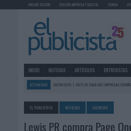
INICIAR SESIÓN
EDICIÓN IMPRESA Y DIGITAL
TIENDA
OF
INICIO
NOTICIAS
ARTÍCULOS
ENTREVISTAS
ACTUALIDAD
06/08/2026
|
SIETE DE CADA DIEZ EMPRESAS ESPAÑ
06/08/2026
|
EL MERCADO PUBLICITARIO CAE UN 2,6% EN 2025, A
06/08/2026
|
LA TELEVISIÓN SIGUE LIDERANDO EL CONSUMO DE MEDI
EL PUBLICISTA
NOTICIAS
AGENCIAS
06/08/2026
|
EL USO DE LA IA GENERATIVA ALCANZA YA AL 62% DE L
Lewis PR compra Page On
06/08/2026
|
SYSTEM1 NOMBRA A KIMBERLY BASTONI COMO NUEVA D