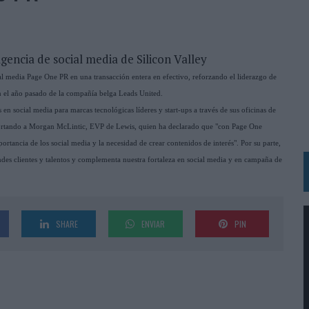
BLE INSPIRADA EN CORNETTO, CALIPPO Y SOLERO
MAR EL PATRIMONIO HISTÓRICO EN ACTIVOS CULTURALES Y ECONÓMICOS
gencia de social media de Silicon Valley
LA GESTIÓN DE SUS RELACIONES CON LOS MEDIOS
 media Page One PR en una transacción entera en efectivo, reforzando el liderazgo de
ón el año pasado de la compañía belga Leads United.
ARIO EN SU ÚLTIMA CAMPAÑA INTERNACIONAL
 social media para marcas tecnológicas líderes y start-ups a través de sus oficinas de
N DE MARCA A LARGO PLAZO Y LA MEDICIÓN SON DOS CARAS DE LA MISMA
reportando a Morgan McLintic, EVP de Lewis, quien ha declarado que "con Page One
tancia de los social media y la necesidad de crear contenidos de interés". Por su parte,
des clientes y talentos y complementa nuestra fortaleza en social media y en campaña de
N HOTELS & RESORTS
VECES’, DE INUSUALY PARA CERVEZA CAPAZ
 PARA ORANGE
SHARE
ENVIAR
PIN
 UNA OPORTUNIDAD DE INCLUSIÓN
RANO’
UDIO EN SU NUEVA CAMPAÑA GLOBAL DE MARCA
VISTAR