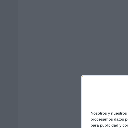
03/08/2026
|
MOVISTAR APELA A LA ILUSIÓN DE LAS AFICIONES PARA
06/08/2026
|
‘LA VUELTA’, DE FENOMENAL PARA MÁLAGA CF
Nosotros y nuestro
procesamos datos per
para publicidad y co