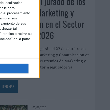
Presentado el jurado de los
de localización
Premios de Marketing y
 clic para
bo el procesamiento
cambiar sus
Comunicación en el Sector
esamiento de sus
echazar tal
Asegurador 2026
erencias o retirar su
vacidad" en la parte
os galardones se entregarán el 22 de octubre en
el XXII Encuentro de Marketing y Comunicación en
l Sector Asegurador Los Premios de Marketing y
Comunicación en el Sector Asegurador ya
uentan...
LEER MÁS
03/08/2026