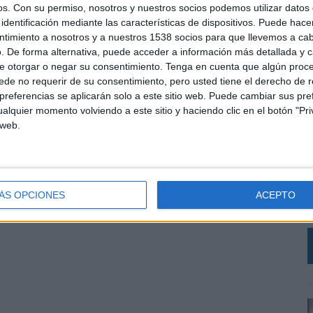
Cola Company). Su trayectoria profesional comenzó
os.
Con su permiso, nosotros y nuestros socios podemos utilizar datos 
nto de Cuentas de TDH (McCann WorldGroup)
identificación mediante las características de dispositivos. Puede hacer
ntimiento a nosotros y a nuestros 1538 socios para que llevemos a ca
. De forma alternativa, puede acceder a información más detallada y 
e otorgar o negar su consentimiento.
Tenga en cuenta que algún proc
SHARE
ENVIAR
PIN
de no requerir de su consentimiento, pero usted tiene el derecho de r
referencias se aplicarán solo a este sitio web. Puede cambiar sus pref
alquier momento volviendo a este sitio y haciendo clic en el botón "Pri
 web.
L
e
ÁS OPCIONES
ACEPTO
c