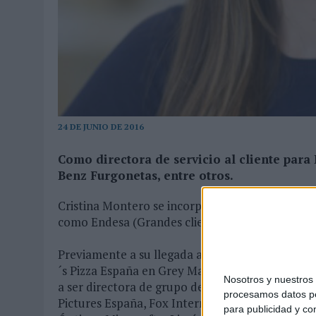
MONEDA”
07/08/2026
|
‘ALEXIA PUTELLAS X GALAXY Z FOLD8 – SIN LÍMITES’, 
24 DE JUNIO DE 2016
Como directora de servicio al cliente para
Benz Furgonetas, entre otros.
Cristina Montero se incorpora a M&CSaatchi com
como Endesa (Grandes clientes), Renfe y Merce
Previamente a su llegada a esta agencia, Crist
´s Pizza España en Grey Madrid. Antes desarrol
Nosotros y nuestro
a ser directora de grupo de cuentas entre las 
procesamos datos per
Pictures España, Fox International Channels, O
para publicidad y co