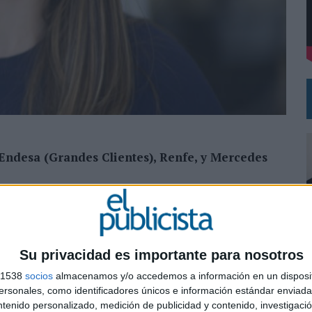
DE CHEIL SPAIN PARA SAMSUNG ELECTRONICS IBERIA
 Endesa (Grandes Clientes), Renfe, y Mercedes
o client service director, ocupándose de cuentas
des Benz Furgonetas, entre otros.
ina Montero ocupó la Dirección de Cuentas de Domino
Su privacidad es importante para nosotros
ló buena parte de su carrera en Bungalow25, llegando
s 1538
socios
almacenamos y/o accedemos a información en un disposit
que se encontraban ING Nationale Nederlanden, Sony
0
sonales, como identificadores únicos e información estándar enviada 
range (France Telecom España), Alain Afflelou
ntenido personalizado, medición de publicidad y contenido, investigaci