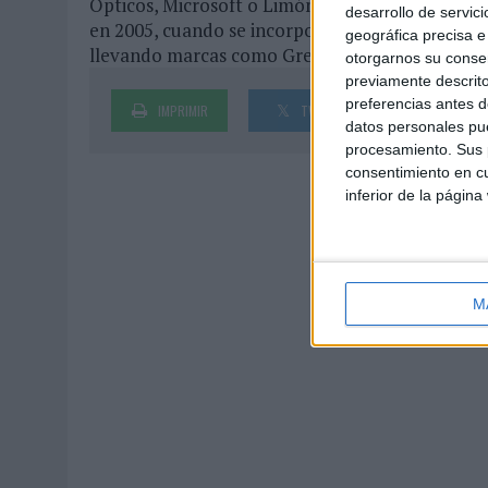
Ópticos, Microsoft o Limón & Nada (The Coca-
desarrollo de servici
en 2005, cuando se incorporara al Departame
geográfica precisa e 
llevando marcas como Grefusa, Rodilla e Ifema.
otorgarnos su conse
previamente descrito
preferencias antes d
IMPRIMIR
TWEET
SHARE
datos personales pue
procesamiento. Sus p
consentimiento en cu
inferior de la página
M