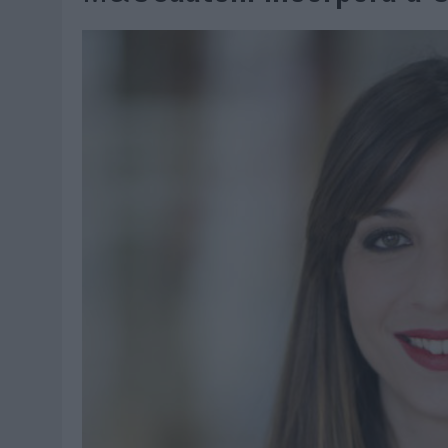
07/08/2026
|
EL VERANO PONE A PRUEBA LA ESTRATEGIA DIGITAL DE
07/08/2026
|
VUELING CONVIERTE LOS RECUERDOS EN SOUVENIRS CO
07/08/2026
|
CUANDO SE APAGUE EL SOL, EL ECLIPSE DE 2026 POND
06/08/2026
|
‘LA VUELTA’, DE FENOMENAL PARA MÁLAGA CF
06/08/2026
|
SIETE DE CADA DIEZ EMPRESAS ESPAÑOLAS NO INTEGRA
06/08/2026
|
LA TELEVISIÓN SIGUE LIDERANDO EL CONSUMO DE MEDI
06/08/2026
|
EL USO DE LA IA GENERATIVA ALCANZA YA AL 62% DE L
06/08/2026
|
SYSTEM1 NOMBRA A KIMBERLY BASTONI COMO NUEVA D
06/08/2026
|
FRIGO Y UNIQLO LANZAN UNA COLECCIÓN PERSONALIZA
06/08/2026
|
LA IA ESTÁ SUBIENDO EL LISTÓN DE LA CREATIVIDAD
05/08/2026
|
BEON WORLDWIDE LANZA RAÍZ URBANA PARA TRANSFOR
05/08/2026
|
FABRA COMUNICACIÓN INCORPORA A CASONÁ Y ASUME 
05/08/2026
|
LOPESAN HOTELS & RESORTS ACERCA EL PARAÍSO CAN
05/08/2026
|
LUIS ARQUILLOS (BURGO DE ARIAS): “LA CONSTRUCCIÓ