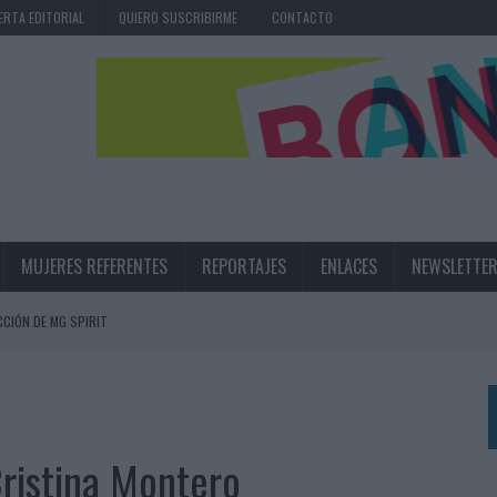
ERTA EDITORIAL
QUIERO SUSCRIBIRME
CONTACTO
MUJERES REFERENTES
REPORTAJES
ENLACES
NEWSLETTE
CIÓN DE MG SPIRIT
NA CAMPAÑA QUE CELEBRA SU REGRESO A PRIMERA DIVISIÓN
TERNACIONAL DE LA CERVEZA
360º CENTRADA EN EL ORIGEN BARCELONÉS
ristina Montero
 UNA EXPERIENCIA DE MARCA EN IBIZA