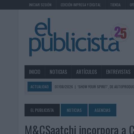
INICIAR SESIÓN
EDICIÓN IMPRESA Y DIGITAL
TIENDA
OF
INICIO
NOTICIAS
ARTÍCULOS
ENTREVISTAS
ACTUALIDAD
07/08/2026
|
‘SHOW YOUR SPIRIT’, DE AUTOPRODUC
07/08/2026
|
EL MÁLAGA CF CULMINA SU TRILOGÍA DE MARCA CON U
07/08/2026
|
MAHOU REIVINDICA EL RITUAL DE LA CAÑA EN EL DÍA IN
EL PUBLICISTA
NOTICIAS
AGENCIAS
07/08/2026
|
MG SPIRIT RELANZA SU MARCA CON UNA ESTRATEGIA 
M&CSaatchi incorpora a C
07/08/2026
|
PATRÓN CONVIERTE EL NUEVO SINGLE DE ARÓN PIPER EN