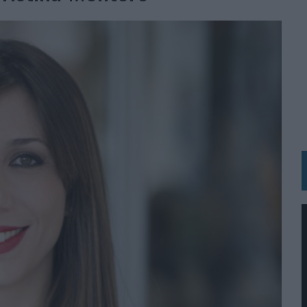
 LAS MARCAS
N IA
RÁ A PRUEBA LA CREATIVIDAD DE LAS MARCAS
N LA INFANCIA EN SU ESTRATEGIA
OS EN VERANO Y SUPERA AL MÓVIL COMO DISPOSITIVO MÁS UTILIZADO
OS ESPAÑOLES
IRECTORA COMERCIAL GLOBAL
BLE INSPIRADA EN CORNETTO, CALIPPO Y SOLERO
MAR EL PATRIMONIO HISTÓRICO EN ACTIVOS CULTURALES Y ECONÓMICOS
LA GESTIÓN DE SUS RELACIONES CON LOS MEDIOS
ARIO EN SU ÚLTIMA CAMPAÑA INTERNACIONAL
N DE MARCA A LARGO PLAZO Y LA MEDICIÓN SON DOS CARAS DE LA MISMA