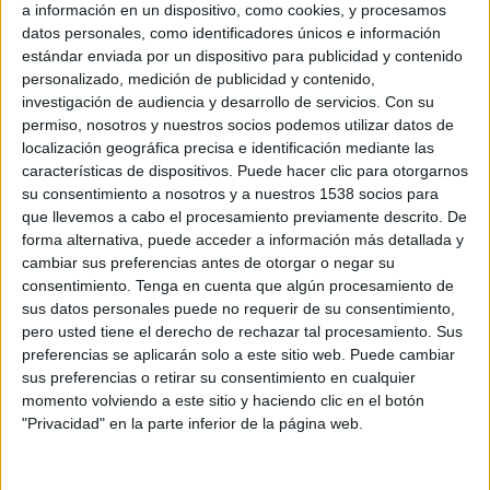
a información en un dispositivo, como cookies, y procesamos
Se encargará de la gestión de la estrategia
datos personales, como identificadores únicos e información
de marketing online durante los próximos 3
estándar enviada por un dispositivo para publicidad y contenido
años, en concreto el SEO -Search Engine
personalizado, medición de publicidad y contenido,
Optimization-, así como las campañas de
investigación de audiencia y desarrollo de servicios.
Con su
buscadores y social media
permiso, nosotros y nuestros socios podemos utilizar datos de
localización geográfica precisa e identificación mediante las
Iberdrola ha apostado por situarse a la
características de dispositivos. Puede hacer clic para otorgarnos
vanguardia en el uso de la tecnología aplicada al
su consentimiento a nosotros y a nuestros 1538 socios para
marketing digital, con el apoyo de Making
que llevemos a cabo el procesamiento previamente descrito. De
Science con sus servicios de asesoría y gestión de
forma alternativa, puede acceder a información más detallada y
campañas con un equipo de diez profesionales.
cambiar sus preferencias antes de otorgar o negar su
consentimiento.
Tenga en cuenta que algún procesamiento de
Con herramientas como el data analytics,
sus datos personales puede no requerir de su consentimiento,
Iberdrola va a poder escuchar y segmentar mejor
pero usted tiene el derecho de rechazar tal procesamiento. Sus
a los clientes, favoreciendo la interacción con sus
preferencias se aplicarán solo a este sitio web. Puede cambiar
grupos de interés y la generación de comunidad.
sus preferencias o retirar su consentimiento en cualquier
momento volviendo a este sitio y haciendo clic en el botón
Para Quique Arranz, business development
"Privacidad" en la parte inferior de la página web.
manager de Making Science, “es un gran paso
para nosotros trabajar con una compañía como
Iberdrola, aportando nuestros servicios y