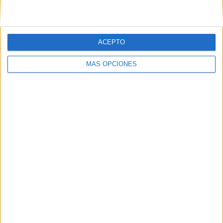
ACEPTO
05/08/2026
Lopesan Hotels & Resorts
MÁS OPCIONES
acerca el paraíso canario en
su última campaña
internacional
‘El paraíso, más cerca’ es una campaña dirigida a
Reino Unido, Alemania, España, Suiza y Países Bajos
que busca reforzar la notoriedad de la cadena
hotelera y posicionar Gran Canaria como un
destino...