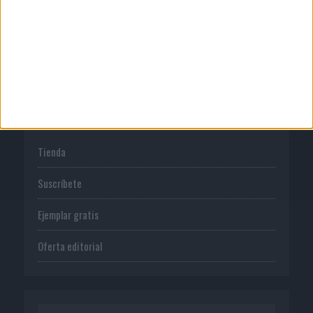
Normas de uso
Política de privacidad
PUBLICACIONES
Tienda
Suscríbete
Ejemplar gratis
Oferta editorial