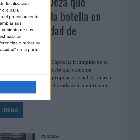
Capaz, la cerveza que
de localización
convierte cada botella en
 clic para
bo el procesamiento
cambiar sus
una oportunidad de
esamiento de sus
echazar tal
inclusión
erencias o retirar su
vacidad" en la parte
a cervecera madrileña Capaz ha irrumpido en el
mercado con una propuesta que combina
laboración artesanal y propósito social. La marca
presenta una cerveza elaborada únicamente con
gua, malta,...
LEER MÁS
03/08/2026