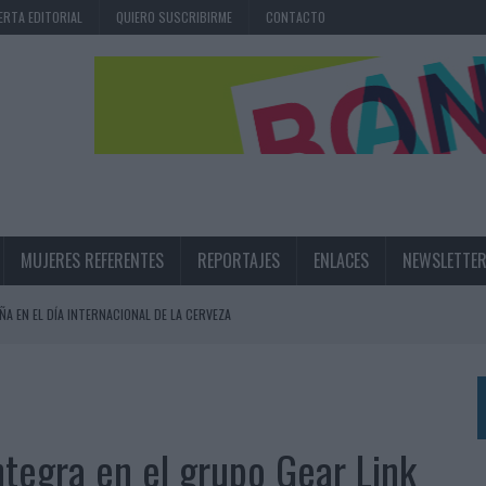
ERTA EDITORIAL
QUIERO SUSCRIBIRME
CONTACTO
MUJERES REFERENTES
REPORTAJES
ENLACES
NEWSLETTE
ÑA EN EL DÍA INTERNACIONAL DE LA CERVEZA
360º CENTRADA EN EL ORIGEN BARCELONÉS
 UNA EXPERIENCIA DE MARCA EN IBIZA
 LAS MARCAS
ntegra en el grupo Gear Link
N IA