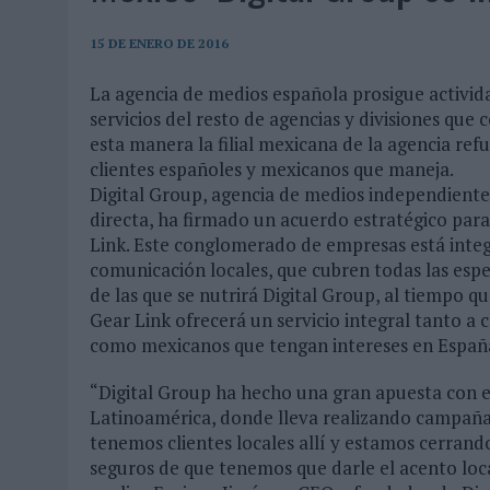
07/08/2026
|
CUANDO SE APAGUE EL SOL, EL ECLIPSE DE 2026 POND
06/08/2026
|
‘LA VUELTA’, DE FENOMENAL PARA MÁLAGA CF
15 DE ENERO DE 2016
06/08/2026
|
SIETE DE CADA DIEZ EMPRESAS ESPAÑOLAS NO INTEGRA
La agencia de medios española prosigue activi
servicios del resto de agencias y divisiones que
06/08/2026
|
LA TELEVISIÓN SIGUE LIDERANDO EL CONSUMO DE MEDI
esta manera la filial mexicana de la agencia ref
06/08/2026
|
EL USO DE LA IA GENERATIVA ALCANZA YA AL 62% DE L
clientes españoles y mexicanos que maneja.
06/08/2026
|
SYSTEM1 NOMBRA A KIMBERLY BASTONI COMO NUEVA D
Digital Group, agencia de medios independiente
directa, ha firmado un acuerdo estratégico par
06/08/2026
|
FRIGO Y UNIQLO LANZAN UNA COLECCIÓN PERSONALIZA
Link. Este conglomerado de empresas está integ
06/08/2026
|
LA IA ESTÁ SUBIENDO EL LISTÓN DE LA CREATIVIDAD
comunicación locales, que cubren todas las espec
de las que se nutrirá Digital Group, al tiempo q
05/08/2026
|
BEON WORLDWIDE LANZA RAÍZ URBANA PARA TRANSFOR
Gear Link ofrecerá un servicio integral tanto a 
05/08/2026
|
FABRA COMUNICACIÓN INCORPORA A CASONÁ Y ASUME 
como mexicanos que tengan intereses en Españ
05/08/2026
|
LOPESAN HOTELS & RESORTS ACERCA EL PARAÍSO CAN
“Digital Group ha hecho una gran apuesta con e
05/08/2026
|
LUIS ARQUILLOS (BURGO DE ARIAS): “LA CONSTRUCCIÓ
Latinoamérica, donde lleva realizando campaña
tenemos clientes locales allí y estamos cerra
MONEDA”
seguros de que tenemos que darle el acento local 
04/08/2026
|
‘EL PARAÍSO MÁS CERCA’, DE 22GRADOS PARA LOPESA