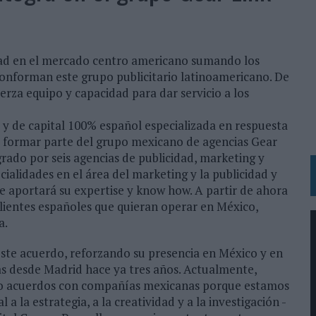
RÁ A PRUEBA LA CREATIVIDAD DE LAS MARCAS
N LA INFANCIA EN SU ESTRATEGIA
dad en el mercado centro americano sumando los
 conforman este grupo publicitario latinoamericano. De
OS EN VERANO Y SUPERA AL MÓVIL COMO DISPOSITIVO MÁS UTILIZADO
uerza equipo y capacidad para dar servicio a los
OS ESPAÑOLES
IRECTORA COMERCIAL GLOBAL
 y de capital 100% español especializada en respuesta
a formar parte del grupo mexicano de agencias Gear
BLE INSPIRADA EN CORNETTO, CALIPPO Y SOLERO
rado por seis agencias de publicidad, marketing y
ialidades en el área del marketing y la publicidad y
ue aportará su expertise y know how. A partir de ahora
MAR EL PATRIMONIO HISTÓRICO EN ACTIVOS CULTURALES Y ECONÓMICOS
clientes españoles que quieran operar en México,
LA GESTIÓN DE SUS RELACIONES CON LOS MEDIOS
a.
ARIO EN SU ÚLTIMA CAMPAÑA INTERNACIONAL
ste acuerdo, reforzando su presencia en México y en
N DE MARCA A LARGO PLAZO Y LA MEDICIÓN SON DOS CARAS DE LA MISMA
s desde Madrid hace ya tres años. Actualmente,
ndo acuerdos con compañías mexicanas porque estamos
a la estrategia, a la creatividad y a la investigación -
N HOTELS & RESORTS