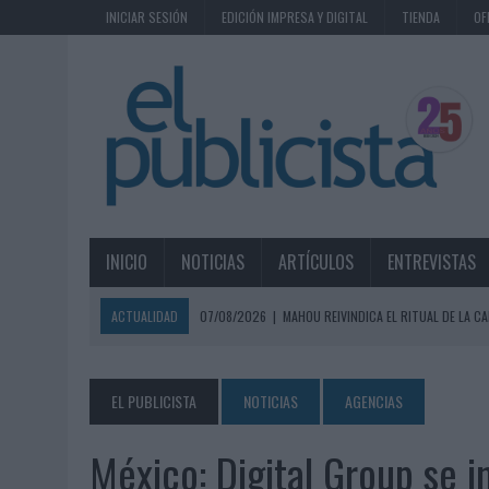
INICIAR SESIÓN
EDICIÓN IMPRESA Y DIGITAL
TIENDA
OF
INICIO
NOTICIAS
ARTÍCULOS
ENTREVISTAS
ACTUALIDAD
07/08/2026
|
MAHOU REIVINDICA EL RITUAL DE LA CA
07/08/2026
|
MG SPIRIT RELANZA SU MARCA CON UNA ESTRATEGIA 
07/08/2026
|
PATRÓN CONVIERTE EL NUEVO SINGLE DE ARÓN PIPER EN
EL PUBLICISTA
NOTICIAS
AGENCIAS
07/08/2026
|
EL VERANO PONE A PRUEBA LA ESTRATEGIA DIGITAL DE
México: Digital Group se i
07/08/2026
|
VUELING CONVIERTE LOS RECUERDOS EN SOUVENIRS CO