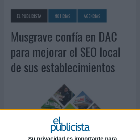
EL PUBLICISTA
NOTICIAS
AGENCIAS
Musgrave confía en DAC
para mejorar el SEO local
de sus establecimientos
Su privacidad es importante para