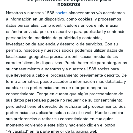
nosotros
Nosotros y nuestros 1538
socios
almacenamos y/o accedemos
a información en un dispositivo, como cookies, y procesamos
17 DE ENERO DE 2024
datos personales, como identificadores únicos e información
estándar enviada por un dispositivo para publicidad y contenido
La empresa de supermercados del levante
personalizado, medición de publicidad y contenido,
ha decidido confiar en la agencia de
investigación de audiencia y desarrollo de servicios.
Con su
marketing digital especializada en
permiso, nosotros y nuestros socios podemos utilizar datos de
performance DAC para mejorar el SEO local
localización geográfica precisa e identificación mediante las
de los 109 establecimientos de sus marcas
características de dispositivos. Puede hacer clic para otorgarnos
Dialprix y Cash & Carry Dialsur
su consentimiento a nosotros y a nuestros 1538 socios para
que llevemos a cabo el procesamiento previamente descrito. De
forma alternativa, puede acceder a información más detallada y
Musgrave
no solo pretende mejorar su SEO, sino
cambiar sus preferencias antes de otorgar o negar su
que también ha anunciado que analizará a sus
consentimiento.
Tenga en cuenta que algún procesamiento de
principales competidores basados en la
sus datos personales puede no requerir de su consentimiento,
hiperglobalización y redireccionará el tráfico
pero usted tiene el derecho de rechazar tal procesamiento. Sus
cualificado a las tiendas, además de maximizar su
preferencias se aplicarán solo a este sitio web. Puede cambiar
reputación a través de la gestión dedicada de las
sus preferencias o retirar su consentimiento en cualquier
reseñas de sus usuarios.
momento volviendo a este sitio y haciendo clic en el botón
"Privacidad" en la parte inferior de la página web.