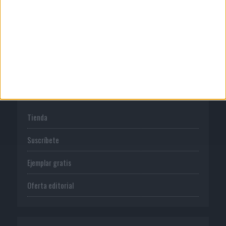
Normas de uso
Política de privacidad
PUBLICACIONES
Tienda
Suscríbete
Ejemplar gratis
Oferta editorial