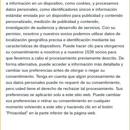
a información en un dispositivo, como cookies, y procesamos
14 DE JUNIO DE 2019
datos personales, como identificadores únicos e información
estándar enviada por un dispositivo para publicidad y contenido
La agencia ha incorporado a Alfredo
personalizado, medición de publicidad y contenido,
Navarro e Irene Benavente al departamento
investigación de audiencia y desarrollo de servicios.
Con su
creativo de la agencia
permiso, nosotros y nuestros socios podemos utilizar datos de
localización geográfica precisa e identificación mediante las
Está dupla comenzó su carrera en Mullen Lowe
características de dispositivos. Puede hacer clic para otorgarnos
Sao Paulo, pasando posteriormente por Havas
su consentimiento a nosotros y a nuestros 1538 socios para
Media Group Miami y Ogilvy Buenos Aires. Ya en
que llevemos a cabo el procesamiento previamente descrito. De
España pasaron por McCann Madrid y
forma alternativa, puede acceder a información más detallada y
posteriormente trabajaron en Tango.
cambiar sus preferencias antes de otorgar o negar su
consentimiento.
Tenga en cuenta que algún procesamiento de
"No es fácil encontrar duplas talentosas tan
sus datos personales puede no requerir de su consentimiento,
integradas y digitales como ellos. Son un equipo
pero usted tiene el derecho de rechazar tal procesamiento. Sus
absolutamente conectado, capaces de resolver
preferencias se aplicarán solo a este sitio web. Puede cambiar
sus preferencias o retirar su consentimiento en cualquier
cualquier reto creativo independientemente del
momento volviendo a este sitio y haciendo clic en el botón
medio", afirma Julio Gálvez, socio y director
"Privacidad" en la parte inferior de la página web.
creativo ejecutivo de la agencia
Su incorporación responde al crecimiento que ha