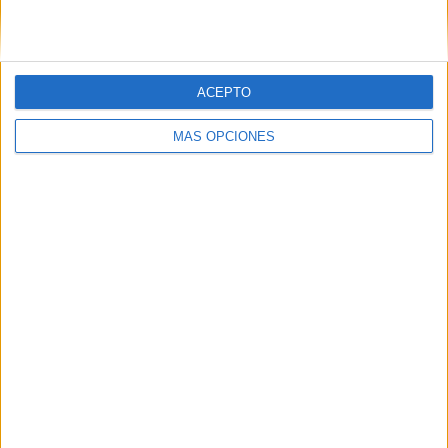
ACEPTO
MÁS OPCIONES
07/08/2026
El Málaga CF culmina su
trilogía de marca con una
campaña que celebra su
regreso a Primera División
La pieza, protagonizada por Antonio de la Torre y
Salva Reina, pone el broche final a una historia
iniciada tras el descenso del club a Primera RFEF y
reivindica el papel de la afición en el camino...