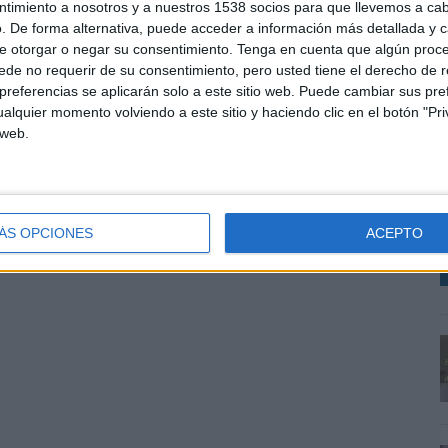
ntimiento a nosotros y a nuestros 1538 socios para que llevemos a ca
. De forma alternativa, puede acceder a información más detallada y 
e otorgar o negar su consentimiento.
Tenga en cuenta que algún proc
de no requerir de su consentimiento, pero usted tiene el derecho de r
referencias se aplicarán solo a este sitio web. Puede cambiar sus pref
A
alquier momento volviendo a este sitio y haciendo clic en el botón "Pri
m
 web.
V
d
m
ÁS OPCIONES
ACEPTO