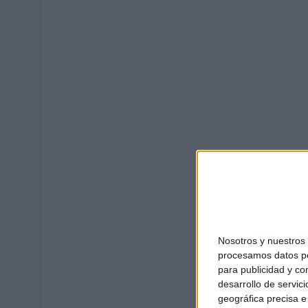
03/08/2026
|
MOVISTAR APELA A LA ILUSIÓN DE LAS AFICIONES PARA
06/08/2026
|
‘LA VUELTA’, DE FENOMENAL PARA MÁLAGA CF
Nosotros y nuestro
procesamos datos per
para publicidad y co
desarrollo de servici
geográfica precisa e 