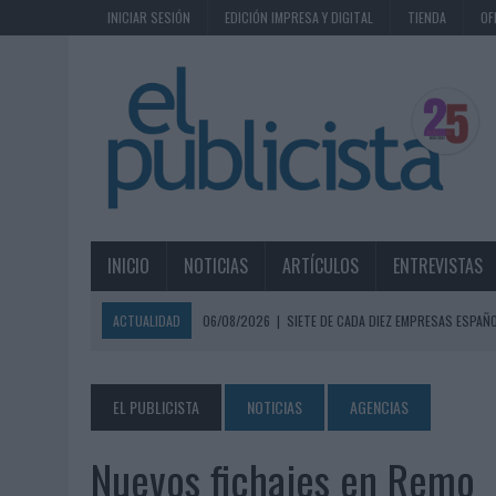
INICIAR SESIÓN
EDICIÓN IMPRESA Y DIGITAL
TIENDA
OF
INICIO
NOTICIAS
ARTÍCULOS
ENTREVISTAS
ACTUALIDAD
06/08/2026
|
SIETE DE CADA DIEZ EMPRESAS ESPAÑ
06/08/2026
|
EL MERCADO PUBLICITARIO CAE UN 2,6% EN 2025, A
06/08/2026
|
LA TELEVISIÓN SIGUE LIDERANDO EL CONSUMO DE MEDI
EL PUBLICISTA
NOTICIAS
AGENCIAS
06/08/2026
|
EL USO DE LA IA GENERATIVA ALCANZA YA AL 62% DE L
Nuevos fichajes en Remo
06/08/2026
|
SYSTEM1 NOMBRA A KIMBERLY BASTONI COMO NUEVA D