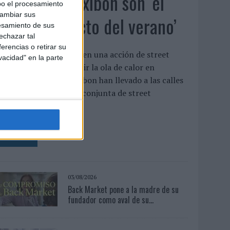
Babaria y Maxibon son ‘el
bo el procesamiento
cambiar sus
match perfecto del verano’
esamiento de sus
echazar tal
erencias o retirar su
mbas marcas se unen en una acción de street
vacidad" en la parte
arketing para combatir la ola de calor en
alencia Babaria y Maxibon han llevado a las calles
e Valencia una acción conjunta de street
arketing para ...
LEER MÁS
03/08/2026
Back Market pone a la madre de su
fundador como aval de su...