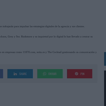
BLE INSPIRADA EN CORNETTO, CALIPPO Y SOLERO
MAR EL PATRIMONIO HISTÓRICO EN ACTIVOS CULTURALES Y ECONÓMICOS
LA GESTIÓN DE SUS RELACIONES CON LOS MEDIOS
trabajarán para impulsar las estrategias digitales de la agencia y sus clientes.
ARIO EN SU ÚLTIMA CAMPAÑA INTERNACIONAL
kson, Grey y Sra. Rushmore y su inquietud por lo digital le han llevado a centrar su
N DE MARCA A LARGO PLAZO Y LA MEDICIÓN SON DOS CARAS DE LA MISMA
ado en empresas como 11870.com, soitu.es y The Cocktail gestionando su comunicación y
N HOTELS & RESORTS
VECES’, DE INUSUALY PARA CERVEZA CAPAZ
 PARA ORANGE
SHARE
ENVIAR
PIN
 UNA OPORTUNIDAD DE INCLUSIÓN
RANO’
UDIO EN SU NUEVA CAMPAÑA GLOBAL DE MARCA
VISTAR