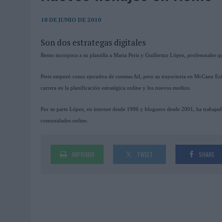
06/08/2026
|
FRIGO Y UNIQLO LANZAN UNA COLECCIÓN PERSONALIZA
06/08/2026
|
LA IA ESTÁ SUBIENDO EL LISTÓN DE LA CREATIVIDAD
18 DE JUNIO DE 2010
05/08/2026
|
BEON WORLDWIDE LANZA RAÍZ URBANA PARA TRANSFOR
Son dos estrategas digitales
05/08/2026
|
FABRA COMUNICACIÓN INCORPORA A CASONÁ Y ASUME 
Remo incorpora a su plantilla a Maria Peris y Guillermo López, profesonales que 
05/08/2026
|
LOPESAN HOTELS & RESORTS ACERCA EL PARAÍSO CAN
Peris empezó como ejecutiva de cuentas Atl, pero su trayectoria en McCann Eric
05/08/2026
|
LUIS ARQUILLOS (BURGO DE ARIAS): “LA CONSTRUCCIÓ
carrera en la planificación estratégica online y los nuevos medios.
MONEDA”
Por su parte López, en internet desde 1996 y bloguero desde 2001, ha trabaj
04/08/2026
|
‘EL PARAÍSO MÁS CERCA’, DE 22GRADOS PARA LOPESA
comunidades online.
04/08/2026
|
‘LA ÚNICA CERVEZA DEL MUNDO QUE SE DISFRUTA DOS 
04/08/2026
|
‘EL FÚTBOL SIN LAS PERSONAS’, DE DENTSU CREATIVE
IMPRIMIR
TWEET
SHARE
04/08/2026
|
CAPAZ, LA CERVEZA QUE CONVIERTE CADA BOTELLA EN
04/08/2026
|
BABARIA Y MAXIBON SON ‘EL MATCH PERFECTO DEL VE
04/08/2026
|
AUDIBLE REIVINDICA EL PODER TRANSFORMADOR DEL A
03/08/2026
|
‘VUELVE EL FÚTBOL. VUELVE A SOÑAR’, DE VML PARA MO