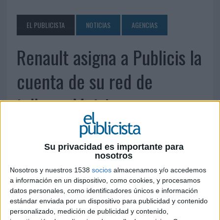
EL PUBLICISTA
NOTICIAS
AGENCIAS
Renault asigna a Publicis la
cuenta de su red de
talleres Motrio
3 DE ABRIL DE 2015
Su privacidad es importante para
La agencia ha comenzado a trabajar en el
nosotros
desarrollo de marca con una campaña de
Nosotros y nuestros 1538
socios
almacenamos y/o accedemos
televisión y online, en clave de humor, así como
a información en un dispositivo, como cookies, y procesamos
la web corporativa. La red, que cuenta con más
datos personales, como identificadores únicos e información
de 100 talleres en el territorio español, ofrece
estándar enviada por un dispositivo para publicidad y contenido
todo tipo de servicios para automovilistas con
personalizado, medición de publicidad y contenido,