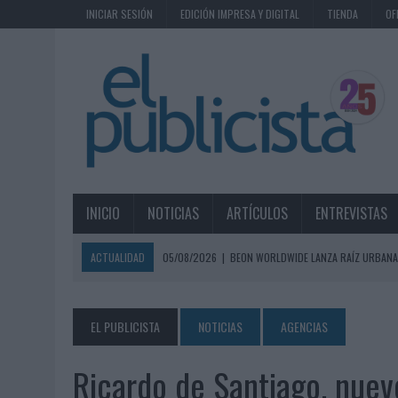
INICIAR SESIÓN
EDICIÓN IMPRESA Y DIGITAL
TIENDA
OF
INICIO
NOTICIAS
ARTÍCULOS
ENTREVISTAS
ACTUALIDAD
05/08/2026
|
BEON WORLDWIDE LANZA RAÍZ URBANA
ECONÓMICOS
05/08/2026
|
FABRA COMUNICACIÓN INCORPORA A CASONÁ Y ASUME 
EL PUBLICISTA
NOTICIAS
AGENCIAS
05/08/2026
|
LOPESAN HOTELS & RESORTS ACERCA EL PARAÍSO CAN
Ricardo de Santiago, nuev
05/08/2026
|
LUIS ARQUILLOS (BURGO DE ARIAS): “LA CONSTRUCCIÓ