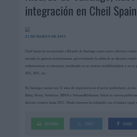
MONEDA”
integración en Cheil Spain
04/08/2026
|
‘EL PARAÍSO MÁS CERCA’, DE 22GRADOS PARA LOPESA
04/08/2026
|
‘LA ÚNICA CERVEZA DEL MUNDO QUE SE DISFRUTA DOS 
04/08/2026
|
‘EL FÚTBOL SIN LAS PERSONAS’, DE DENTSU CREATIVE
21 DE MARZO DE 2013
04/08/2026
|
CAPAZ, LA CERVEZA QUE CONVIERTE CADA BOTELLA EN
Cheil Spain ha incorporado a Ricardo de Santiago como nuevo director creativo
04/08/2026
|
BABARIA Y MAXIBON SON ‘EL MATCH PERFECTO DEL VE
iniciado la agencia recientemente, aprovechando la salida de su director creat
04/08/2026
|
AUDIBLE REIVINDICA EL PODER TRANSFORMADOR DEL A
redimensionar su estructura, incidiendo en su carácter multidisciplinar y en su 
03/08/2026
|
‘VUELVE EL FÚTBOL. VUELVE A SOÑAR’, DE VML PARA MO
ATL, BTL, etc.
03/08/2026
|
MOVISTAR APELA A LA ILUSIÓN DE LAS AFICIONES PARA
De Santiago cuenta con 12 años de experiencia en el sector publicitario, en lo
03/08/2026
|
EL REAL BETIS INVITA A LOS AFICIONADOS A DISEÑAR 
Balay, Iberia, Vodafone, BBVA o Johnson&Johnson. Inició su carrera publicita
03/08/2026
|
KFC CONVIERTE LOS UBER EN UN HOMENAJE AL UNIVERS
director creativo hasta 2011. Desde entonces ha trabajado con el mismo cargo 
03/08/2026
|
BACK MARKET PONE A LA MADRE DE SU FUNDADOR COMO
03/08/2026
|
PRESENTADO EL JURADO DE LOS PREMIOS DE MARKETI
IMPRIMIR
TWEET
SHARE
31/07/2026
|
‘FROZEN DUNKIN’ X CALIPPO®’, AUTOPRODUCCIÓN DE 