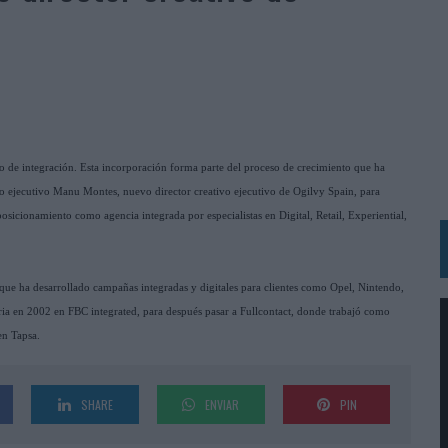
N HOTELS & RESORTS
VECES’, DE INUSUALY PARA CERVEZA CAPAZ
 PARA ORANGE
 UNA OPORTUNIDAD DE INCLUSIÓN
 de integración. Esta incorporación forma parte del proceso de crecimiento que ha
RANO’
ivo ejecutivo Manu Montes, nuevo director creativo ejecutivo de Ogilvy Spain, para
UDIO EN SU NUEVA CAMPAÑA GLOBAL DE MARCA
posicionamiento como agencia integrada por especialistas en Digital, Retail, Experiential,
VISTAR
 EL REGRESO DEL FÚTBOL
s que ha desarrollado campañas integradas y digitales para clientes como Opel, Nintendo,
SU PRÓXIMA CAMISETA FOREVER GREEN
ria en 2002 en FBC integrated, para después pasar a Fullcontact, donde trabajó como
O DE 'LOS SIMPSON'
en Tapsa.
 AVAL DE SU CALIDAD
NG Y COMUNICACIÓN EN EL SECTOR ASEGURADOR 2026
SHARE
ENVIAR
PIN
DUNKIN’