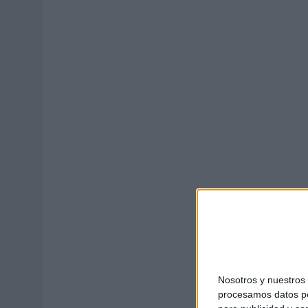
31/07/2026
|
MAKING SCIENCE AUMENTA UN 12,8% SUS VENTAS EN E
31/07/2026
|
WPP MEDIA SUMA A SU EQUIPO A JUAN ANTONIO ORTIZ
06/08/2026
|
LA IA ESTÁ SUBIENDO EL LISTÓN DE LA CREATIVIDAD
Nosotros y nuestro
procesamos datos per