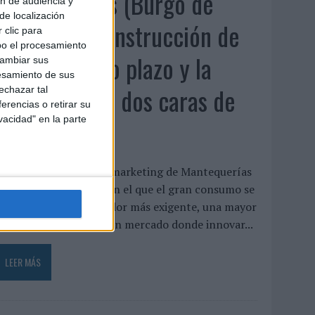
Luis Arquillos (Burgo de
ón de audiencia y
de localización
Arias): “La construcción de
 clic para
bo el procesamiento
marca a largo plazo y la
cambiar sus
esamiento de sus
medición son dos caras de
echazar tal
erencias o retirar su
vacidad" en la parte
la misma ...
uis Arquillos dirige el marketing de Mantequerías
rias en un momento en el que el gran consumo se
enfrenta a un consumidor más exigente, una mayor
resión competitiva y un mercado donde innovar...
LEER MÁS