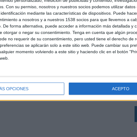
ntenido personalizado, medición de publicidad y contenido, investigaci
os.
Con su permiso, nosotros y nuestros socios podemos utilizar datos 
identificación mediante las características de dispositivos. Puede hacer
ntimiento a nosotros y a nuestros 1538 socios para que llevemos a ca
. De forma alternativa, puede acceder a información más detallada y 
e otorgar o negar su consentimiento.
Tenga en cuenta que algún proc
de no requerir de su consentimiento, pero usted tiene el derecho de r
referencias se aplicarán solo a este sitio web. Puede cambiar sus pref
alquier momento volviendo a este sitio y haciendo clic en el botón "Pri
 web.
L
A
ÁS OPCIONES
ACEPTO
p