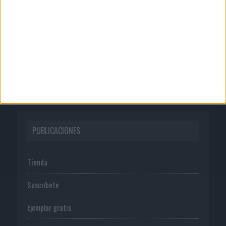
Quienes somos
Publicidad
Normas de uso
Política de privacidad
PUBLICACIONES
Tienda
Suscríbete
Ejemplar gratis