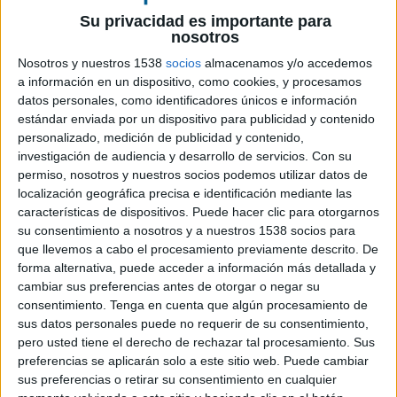
Su privacidad es importante para
nosotros
10 DE SEPTIEMBRE DE 2019
Nosotros y nuestros 1538
socios
almacenamos y/o accedemos
El equipo crece con esta nueva
a información en un dispositivo, como cookies, y procesamos
incorporación y consolida su crecimiento
datos personales, como identificadores únicos e información
estándar enviada por un dispositivo para publicidad y contenido
sostenido en España
personalizado, medición de publicidad y contenido,
investigación de audiencia y desarrollo de servicios.
Con su
El equipo de
Tradelab
en España continúa
permiso, nosotros y nuestros socios podemos utilizar datos de
creciendo tras la incorporación de Rodrigo
localización geográfica precisa e identificación mediante las
Godoy Sánchez, que ha sido nombrado
características de dispositivos. Puede hacer clic para otorgarnos
recientemente nuevo media trader de la empresa
su consentimiento a nosotros y a nuestros 1538 socios para
para el mercado español. Rodrigo se encargará
que llevemos a cabo el procesamiento previamente descrito. De
de
gestionar las campañas programáticas de
forma alternativa, puede acceder a información más detallada y
los clientes españoles y extranjeros
que
cambiar sus preferencias antes de otorgar o negar su
quieran ampliar su actividad en el mercado
consentimiento.
Tenga en cuenta que algún procesamiento de
ibérico. Se encargará, asimismo, del
set up
de la
sus datos personales puede no requerir de su consentimiento,
campaña y una vez se haya lanzado, del
pero usted tiene el derecho de rechazar tal procesamiento. Sus
preferencias se aplicarán solo a este sitio web. Puede cambiar
seguimiento diario, de la inversión y evolución de
sus preferencias o retirar su consentimiento en cualquier
los KPI, pilotando y optimizando la campaña