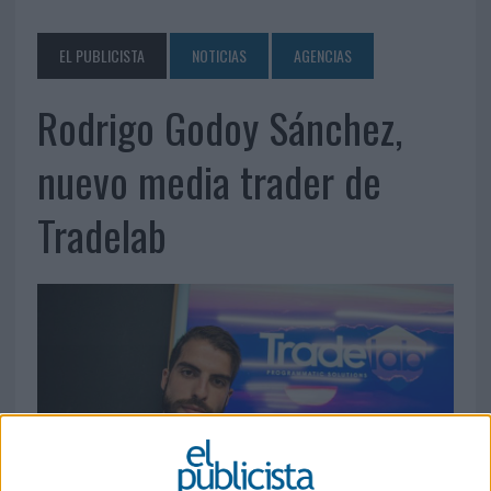
EL PUBLICISTA
NOTICIAS
AGENCIAS
Rodrigo Godoy Sánchez,
nuevo media trader de
Tradelab