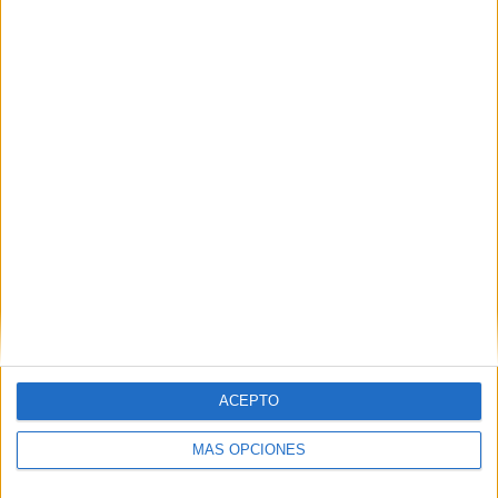
VÍDEO DESTACADO
ACEPTO
MÁS OPCIONES
ARTÍCULOS ALEATORIOS