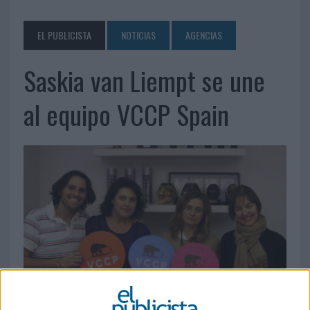
EL PUBLICISTA
NOTICIAS
AGENCIAS
Saskia van Liempt se une
al equipo VCCP Spain