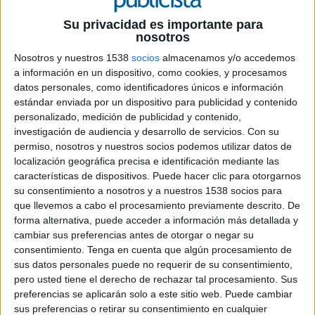
3 DE FEBRERO DE 2017
Su privacidad es importante para
nosotros
Ejercerá como como directora de relaciones
Nosotros y nuestros 1538
socios
almacenamos y/o accedemos
públicas y content
a información en un dispositivo, como cookies, y procesamos
datos personales, como identificadores únicos e información
La filial española de la agencia británica VCCP
estándar enviada por un dispositivo para publicidad y contenido
Spain ha reforzado su plantilla con la entrada de
personalizado, medición de publicidad y contenido,
Saskia van Liempt en calidad de Head of PR &
investigación de audiencia y desarrollo de servicios.
Con su
Content. Desde su nuevo cargo trabajará para
permiso, nosotros y nuestros socios podemos utilizar datos de
localización geográfica precisa e identificación mediante las
consolidar la posición de la agencia en el
características de dispositivos. Puede hacer clic para otorgarnos
mercado español e internacional y aportará su
su consentimiento a nosotros y a nuestros 1538 socios para
expertise en consultoría estratégica y
que llevemos a cabo el procesamiento previamente descrito. De
comunicación para los clientes de la agencia.
forma alternativa, puede acceder a información más detallada y
cambiar sus preferencias antes de otorgar o negar su
Van Liempt cuenta con un importante
consentimiento.
Tenga en cuenta que algún procesamiento de
conocimiento del sector gracias a su experiencia
sus datos personales puede no requerir de su consentimiento,
tanto en el área de consultoría estratégica y
pero usted tiene el derecho de rechazar tal procesamiento. Sus
creativa como en agencias. Su último desempeño
preferencias se aplicarán solo a este sitio web. Puede cambiar
ha sido dentro del grupo Artexis Easyfairs, la
sus preferencias o retirar su consentimiento en cualquier