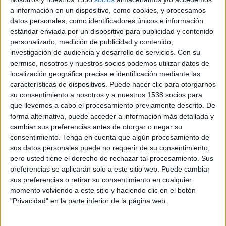
a información en un dispositivo, como cookies, y procesamos
datos personales, como identificadores únicos e información
25 DE AGOSTO DE 2016
estándar enviada por un dispositivo para publicidad y contenido
personalizado, medición de publicidad y contenido,
Ejercerá como directora de cuentas
investigación de audiencia y desarrollo de servicios.
Con su
permiso, nosotros y nuestros socios podemos utilizar datos de
Beatriz Moreno ha fichado por TBWA España
localización geográfica precisa e identificación mediante las
para reforzar la plantilla de Madrid,
características de dispositivos. Puede hacer clic para otorgarnos
concretamente el departamento de cuentas,
su consentimiento a nosotros y a nuestros 1538 socios para
donde ejercerá como directora.
que llevemos a cabo el procesamiento previamente descrito. De
forma alternativa, puede acceder a información más detallada y
La nueva incorporación llega a la agencia tras su
cambiar sus preferencias antes de otorgar o negar su
paso por Lola como Global Account Manager, en
consentimiento.
Tenga en cuenta que algún procesamiento de
donde ha trabajado para clientes como Unilever,
sus datos personales puede no requerir de su consentimiento,
Mattel, Bulldog o Desigual. Previamente ha
pero usted tiene el derecho de rechazar tal procesamiento. Sus
trabajado en Grey Group como Directora de
preferencias se aplicarán solo a este sitio web. Puede cambiar
Cuentas Regional, en Publicis y Kitchen como
sus preferencias o retirar su consentimiento en cualquier
momento volviendo a este sitio y haciendo clic en el botón
Supervisora de Cuentas y como Ejecutiva de
"Privacidad" en la parte inferior de la página web.
Cuentas en Contrapunto, Euro RSCG y
Fleishman-Hillard, donde comenzó su trayectoria