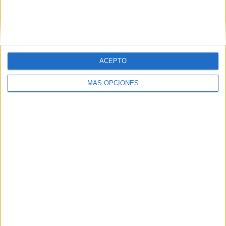
ACEPTO
05/08/2026
MÁS OPCIONES
Luis Arquillos (Burgo de
Arias): “La construcción de
marca a largo plazo y la
medición son dos caras de la
misma ...
Luis Arquillos dirige el marketing de Mantequerías