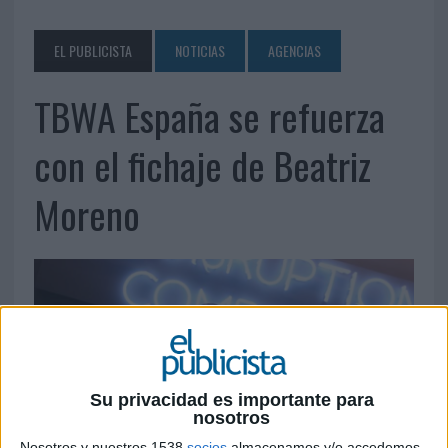
EL PUBLICISTA
NOTICIAS
AGENCIAS
TBWA España se refuerza
con el fichaje de Beatriz
Moreno
Su privacidad es importante para
nosotros
Nosotros y nuestros 1538
socios
almacenamos y/o accedemos