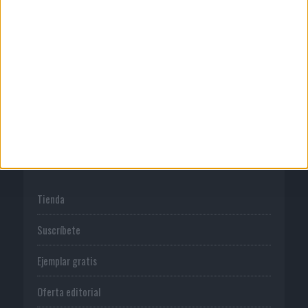
Publicidad
Normas de uso
Política de privacidad
PUBLICACIONES
Tienda
Suscríbete
Ejemplar gratis
Oferta editorial