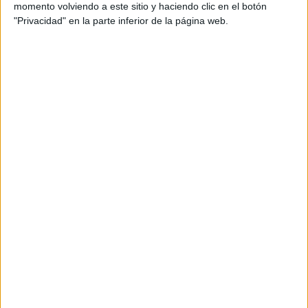
momento volviendo a este sitio y haciendo clic en el botón
"Privacidad" en la parte inferior de la página web.
“Uno de los objetivos de True, desde el principio,
es colaborar con un sector que tiene la absoluta
necesidad de transformarse, por eso es natural
que hayamos querido formar parte de la
asociación desde el principio. Que exista un
espacio común con la misión de dignificar la
profesión en el que las agencias y los
profesionales nos sintamos integrados y
respaldados es estupendo. Así que, desde TRUE
estamos encantados de formar parte del equipo
e intentaremos, desde ya, aportar relevancia y,
por supuesto, buenas ideas”, afirma Ana
Zumalacarregui, directora general de la agencia.
La vinculación de True evidencia la puesta en
marcha del nuevo proyecto común e integrador
de ADECEC bajo el liderazgo de Ludi García,
presidenta de la Asociación. En palabras de Ludi: