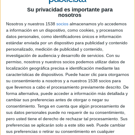
Su privacidad es importante para
Con esta nueva incorporación se refuerza el
nosotros
objetivo de consolidar un espacio común
Nosotros y nuestros 1538
socios
almacenamos y/o accedemos
para las agencias y los profesionales de la
a información en un dispositivo, como cookies, y procesamos
comunicación
datos personales, como identificadores únicos e información
estándar enviada por un dispositivo para publicidad y contenido
La Asociación de Empresas Consultoras en
personalizado, medición de publicidad y contenido,
Relaciones Públicas y Comunicación (
ADECEC
)
investigación de audiencia y desarrollo de servicios.
Con su
comienza el año dando la bienvenida a la agencia
permiso, nosotros y nuestros socios podemos utilizar datos de
de comunicación
True PR
como nueva asociada.
localización geográfica precisa e identificación mediante las
Con su incorporación, ADECEC cuenta ya con 27
características de dispositivos. Puede hacer clic para otorgarnos
agencias integrantes.
su consentimiento a nosotros y a nuestros 1538 socios para
que llevemos a cabo el procesamiento previamente descrito. De
Fundada en 2019, True se define como “una
forma alternativa, puede acceder a información más detallada y
agencia de comunicación que une a las marcas
cambiar sus preferencias antes de otorgar o negar su
con su público a través de conversaciones
consentimiento.
Tenga en cuenta que algún procesamiento de
relevantes”. Con tan sólo un año de vida, ya
sus datos personales puede no requerir de su consentimiento,
pero usted tiene el derecho de rechazar tal procesamiento. Sus
trabaja para clientes como McDonald’s
preferencias se aplicarán solo a este sitio web. Puede cambiar
Hendrick’s, Cervezas La Virgen, Correos, Axis,
sus preferencias o retirar su consentimiento en cualquier
OdHotels o 7 Islas.