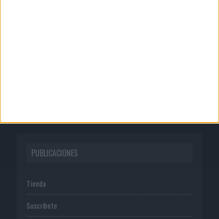
CORPORATIVO
Quienes somos
Publicidad
Normas de uso
Política de privacidad
PUBLICACIONES
Tienda
Suscríbete