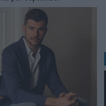
BLE INSPIRADA EN CORNETTO, CALIPPO Y SOLERO
MAR EL PATRIMONIO HISTÓRICO EN ACTIVOS CULTURALES Y ECONÓMICOS
LA GESTIÓN DE SUS RELACIONES CON LOS MEDIOS
ARIO EN SU ÚLTIMA CAMPAÑA INTERNACIONAL
N DE MARCA A LARGO PLAZO Y LA MEDICIÓN SON DOS CARAS DE LA MISMA
N HOTELS & RESORTS
VECES’, DE INUSUALY PARA CERVEZA CAPAZ
 PARA ORANGE
 UNA OPORTUNIDAD DE INCLUSIÓN
RANO’
UDIO EN SU NUEVA CAMPAÑA GLOBAL DE MARCA
VISTAR