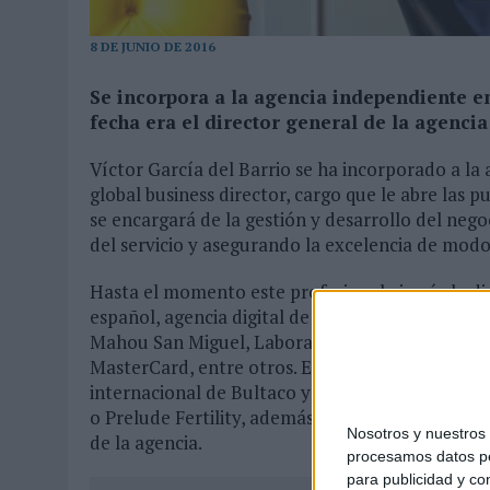
03/08/2026
|
MOVISTAR APELA A LA ILUSIÓN DE LAS AFICIONES PARA
8 DE JUNIO DE 2016
06/08/2026
|
‘LA VUELTA’, DE FENOMENAL PARA MÁLAGA CF
Se incorpora a la agencia independiente en
fecha era el director general de la agencia
Víctor García del Barrio se ha incorporado a l
global business director, cargo que le abre las p
se encargará de la gestión y desarrollo del nego
del servicio y asegurando la excelencia de modo
Hasta el momento este profesional ejercía la di
español, agencia digital de la red de Ogilvy&Ma
Mahou San Miguel, Laboratorios Esteve, Avon, 
MasterCard, entre otros. En September formará 
internacional de Bultaco y de las de otros anu
o Prelude Fertility, además de las nuevas cuenta
Nosotros y nuestro
de la agencia.
procesamos datos per
para publicidad y co