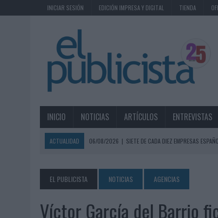
INICIAR SESIÓN
EDICIÓN IMPRESA Y DIGITAL
TIENDA
OF
INICIO
NOTICIAS
ARTÍCULOS
ENTREVISTAS
ACTUALIDAD
06/08/2026
|
SIETE DE CADA DIEZ EMPRESAS ESPAÑ
06/08/2026
|
EL MERCADO PUBLICITARIO CAE UN 2,6% EN 2025, A
06/08/2026
|
LA TELEVISIÓN SIGUE LIDERANDO EL CONSUMO DE MEDI
EL PUBLICISTA
NOTICIAS
AGENCIAS
06/08/2026
|
EL USO DE LA IA GENERATIVA ALCANZA YA AL 62% DE L
Víctor García del Barrio 
06/08/2026
|
SYSTEM1 NOMBRA A KIMBERLY BASTONI COMO NUEVA D