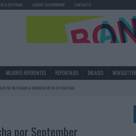
ERTA EDITORIAL
QUIERO SUSCRIBIRME
CONTACTO
MUJERES REFERENTES
REPORTAJES
ENLACES
NEWSLETTE
OLAS NO INTEGRAN LA INFANCIA EN SU ESTRATEGIA
UNQUE LOS MEDIOS CONTROLADOS MANTIENEN EL CRECIMIENTO
OS EN VERANO Y SUPERA AL MÓVIL COMO DISPOSITIVO MÁS UTILIZADO
OS ESPAÑOLES
ficha por September
IRECTORA COMERCIAL GLOBAL