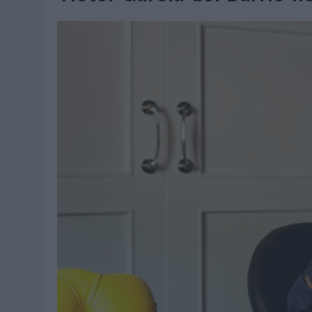
06/08/2026
|
FRIGO Y UNIQLO LANZAN UNA COLECCIÓN PERSONALIZA
06/08/2026
|
LA IA ESTÁ SUBIENDO EL LISTÓN DE LA CREATIVIDAD
05/08/2026
|
BEON WORLDWIDE LANZA RAÍZ URBANA PARA TRANSFOR
05/08/2026
|
FABRA COMUNICACIÓN INCORPORA A CASONÁ Y ASUME 
05/08/2026
|
LOPESAN HOTELS & RESORTS ACERCA EL PARAÍSO CAN
05/08/2026
|
LUIS ARQUILLOS (BURGO DE ARIAS): “LA CONSTRUCCIÓ
MONEDA”
04/08/2026
|
‘EL PARAÍSO MÁS CERCA’, DE 22GRADOS PARA LOPESA
04/08/2026
|
‘LA ÚNICA CERVEZA DEL MUNDO QUE SE DISFRUTA DOS 
04/08/2026
|
‘EL FÚTBOL SIN LAS PERSONAS’, DE DENTSU CREATIVE
04/08/2026
|
CAPAZ, LA CERVEZA QUE CONVIERTE CADA BOTELLA EN
04/08/2026
|
BABARIA Y MAXIBON SON ‘EL MATCH PERFECTO DEL VE
04/08/2026
|
AUDIBLE REIVINDICA EL PODER TRANSFORMADOR DEL A
03/08/2026
|
‘VUELVE EL FÚTBOL. VUELVE A SOÑAR’, DE VML PARA MO