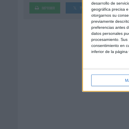
desarrollo de servici
IMPRIMIR
TWEET
SHARE
geográfica precisa e 
otorgarnos su conse
previamente descrito
preferencias antes d
datos personales pue
procesamiento. Sus p
consentimiento en cu
inferior de la página
M