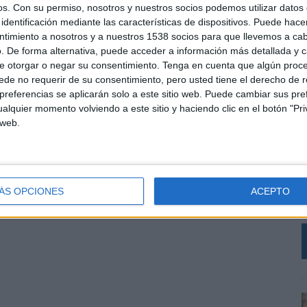
os.
Con su permiso, nosotros y nuestros socios podemos utilizar datos 
SHARE
ENVIAR
PIN
identificación mediante las características de dispositivos. Puede hacer
ntimiento a nosotros y a nuestros 1538 socios para que llevemos a ca
. De forma alternativa, puede acceder a información más detallada y 
e otorgar o negar su consentimiento.
Tenga en cuenta que algún proc
de no requerir de su consentimiento, pero usted tiene el derecho de r
referencias se aplicarán solo a este sitio web. Puede cambiar sus pref
alquier momento volviendo a este sitio y haciendo clic en el botón "Pri
 web.
L
e
ÁS OPCIONES
ACEPTO
c