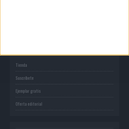
Normas de uso
Política de privacidad
PUBLICACIONES
Tienda
Suscríbete
Ejemplar gratis
Oferta editorial