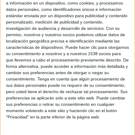
a información en un dispositivo, como cookies, y procesamos
abconcursos.co
datos personales, como identificadores únicos e información
Producción y desarrollo de diversos
trabajos del proyecto
tfno. 91 878 70 4
estándar enviada por un dispositivo para publicidad y contenido
Enermálaga Renovable.
personalizado, medición de publicidad y contenido,
investigación de audiencia y desarrollo de servicios.
Con su
permiso, nosotros y nuestros socios podemos utilizar datos de
localización geográfica precisa e identificación mediante las
características de dispositivos. Puede hacer clic para otorgarnos
su consentimiento a nosotros y a nuestros 1538 socios para
II.
CATALUÑA
que llevemos a cabo el procesamiento previamente descrito. De
forma alternativa, puede acceder a información más detallada y
Clasificación
v
Boletín
Licitación
Garantia
cambiar sus preferencias antes de otorgar o negar su
consentimiento.
Tenga en cuenta que algún procesamiento de
sus datos personales puede no requerir de su consentimiento,
125.000
pero usted tiene el derecho de rechazar tal procesamiento. Sus
Objeto
Documentación
preferencias se aplicarán solo a este sitio web. Puede cambiar
sus preferencias o retirar su consentimiento en cualquier
Informacion solo 
momento volviendo a este sitio y haciendo clic en el botón
contratación de una empresa que se encargue del desarrollo
abconcursos.co
"Privacidad" en la parte inferior de la página web.
de las tareas correspondientes a la Secretaria Técnica de la
tfno. 91 878 70 4
marca turística PIRINEUS