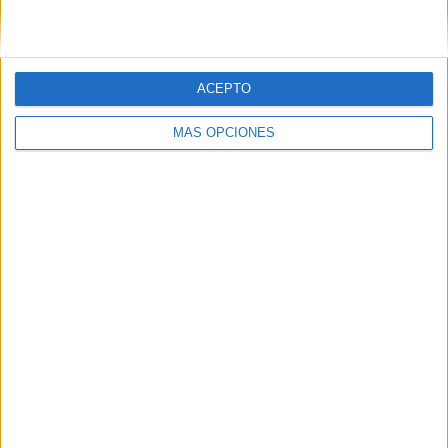
06/08/2026
La televisión sigue liderando
ACEPTO
el consumo de medios en
MÁS OPCIONES
verano y supera al móvil
como dispositivo más
utilizado
Las vacaciones no reducen el consumo de medios,
sino que transforman los hábitos de las audiencias.
La televisión mantiene su liderazgo durante el
periodo estival, mientras el móvil se consolida como
...