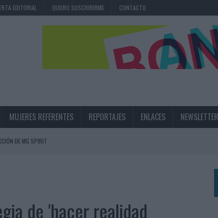
ERTA EDITORIAL
QUIERO SUSCRIBIRME
CONTACTO
MUJERES REFERENTES
REPORTAJES
ENLACES
NEWSLETTE
CIÓN DE MG SPIRIT
NA CAMPAÑA QUE CELEBRA SU REGRESO A PRIMERA DIVISIÓN
TERNACIONAL DE LA CERVEZA
360º CENTRADA EN EL ORIGEN BARCELONÉS
gia de 'hacer realidad
 UNA EXPERIENCIA DE MARCA EN IBIZA