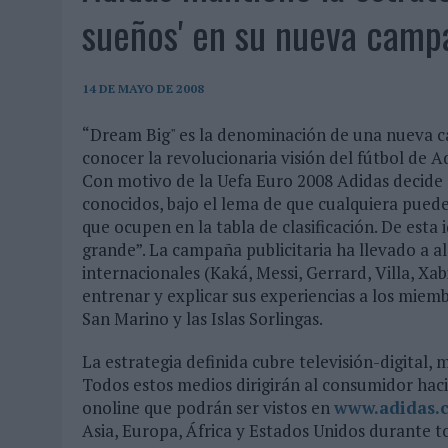
07/08/2026
|
EL VERANO PONE A PRUEBA LA ESTRATEGIA DIGITAL DE
sueños' en su nueva camp
07/08/2026
|
VUELING CONVIERTE LOS RECUERDOS EN SOUVENIRS CO
07/08/2026
|
CUANDO SE APAGUE EL SOL, EL ECLIPSE DE 2026 POND
14 DE MAYO DE 2008
06/08/2026
|
‘LA VUELTA’, DE FENOMENAL PARA MÁLAGA CF
“Dream Big" es la denominación de una nueva 
06/08/2026
|
SIETE DE CADA DIEZ EMPRESAS ESPAÑOLAS NO INTEGRA
conocer la revolucionaria visión del fútbol de A
06/08/2026
|
LA TELEVISIÓN SIGUE LIDERANDO EL CONSUMO DE MEDI
Con motivo de la Uefa Euro 2008 Adidas decide d
conocidos, bajo el lema de que cualquiera puede
06/08/2026
|
EL USO DE LA IA GENERATIVA ALCANZA YA AL 62% DE L
que ocupen en la tabla de clasificación. De est
06/08/2026
|
SYSTEM1 NOMBRA A KIMBERLY BASTONI COMO NUEVA D
grande”. La campaña publicitaria ha llevado a a
internacionales (Kaká, Messi, Gerrard, Villa, Xa
06/08/2026
|
FRIGO Y UNIQLO LANZAN UNA COLECCIÓN PERSONALIZA
entrenar y explicar sus experiencias a los mie
06/08/2026
|
LA IA ESTÁ SUBIENDO EL LISTÓN DE LA CREATIVIDAD
San Marino y las Islas Sorlingas.
05/08/2026
|
BEON WORLDWIDE LANZA RAÍZ URBANA PARA TRANSFOR
La estrategia definida cubre televisión-digital, m
05/08/2026
|
FABRA COMUNICACIÓN INCORPORA A CASONÁ Y ASUME 
Todos estos medios dirigirán al consumidor haci
05/08/2026
|
LOPESAN HOTELS & RESORTS ACERCA EL PARAÍSO CAN
onoline que podrán ser vistos en
www.adidas.c
Asia, Europa, África y Estados Unidos durante t
05/08/2026
|
LUIS ARQUILLOS (BURGO DE ARIAS): “LA CONSTRUCCIÓ