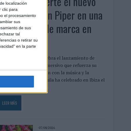
Patrón convierte el nuevo
de localización
single de Arón Piper en una
 clic para
bo el procesamiento
cambiar sus
experiencia de marca en
esamiento de sus
echazar tal
Ibiza
erencias o retirar su
vacidad" en la parte
a marca de tequila celebra el lanzamiento de
ucle con un evento inmersivo que refuerza su
strategia de vinculación con la música y la
reatividad Patrón Tequila ha celebrado en Ibiza el
streno ...
LEER MÁS
07/08/2026