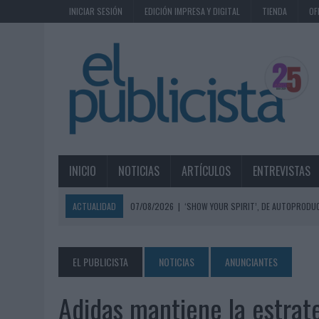
INICIAR SESIÓN
EDICIÓN IMPRESA Y DIGITAL
TIENDA
OF
INICIO
NOTICIAS
ARTÍCULOS
ENTREVISTAS
ACTUALIDAD
07/08/2026
|
‘SHOW YOUR SPIRIT’, DE AUTOPRODUC
07/08/2026
|
EL MÁLAGA CF CULMINA SU TRILOGÍA DE MARCA CON U
07/08/2026
|
MAHOU REIVINDICA EL RITUAL DE LA CAÑA EN EL DÍA IN
EL PUBLICISTA
NOTICIAS
ANUNCIANTES
07/08/2026
|
MG SPIRIT RELANZA SU MARCA CON UNA ESTRATEGIA 
Adidas mantiene la estrate
07/08/2026
|
PATRÓN CONVIERTE EL NUEVO SINGLE DE ARÓN PIPER EN