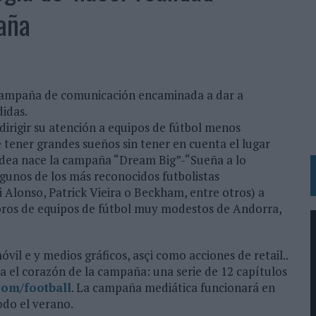
 LAS MARCAS
aña
N IA
RÁ A PRUEBA LA CREATIVIDAD DE LAS MARCAS
campaña de comunicación encaminada a dar a
N LA INFANCIA EN SU ESTRATEGIA
didas.
OS EN VERANO Y SUPERA AL MÓVIL COMO DISPOSITIVO MÁS UTILIZADO
irigir su atención a equipos de fútbol menos
 tener grandes sueños sin tener en cuenta el lugar
OS ESPAÑOLES
a idea nace la campaña “Dream Big”-“Sueña a lo
IRECTORA COMERCIAL GLOBAL
lgunos de los más reconocidos futbolistas
bi Alonso, Patrick Vieira o Beckham, entre otros) a
BLE INSPIRADA EN CORNETTO, CALIPPO Y SOLERO
mbros de equipos de fútbol muy modestos de Andorra,
MAR EL PATRIMONIO HISTÓRICO EN ACTIVOS CULTURALES Y ECONÓMICOS
óvil e y medios gráficos, asçi como acciones de retail..
LA GESTIÓN DE SUS RELACIONES CON LOS MEDIOS
a el corazón de la campaña: una serie de 12 capítulos
ARIO EN SU ÚLTIMA CAMPAÑA INTERNACIONAL
om/football
. La campaña mediática funcionará en
odo el verano.
N DE MARCA A LARGO PLAZO Y LA MEDICIÓN SON DOS CARAS DE LA MISMA