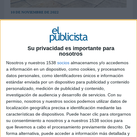
10 DE NOVIEMBRE DE 2022
A través de la exposición fotográfica se
acercan una serie historias que transmiten
ese multi-significado de la salud
Su privacidad es importante para
Cuando uno se pregunta qué significado tiene la
nosotros
salud para sí mismo, llega a la conclusión de que
Nosotros y nuestros 1538
socios
almacenamos y/o accedemos
hay tantos conceptos de salud como personas
a información en un dispositivo, como cookies, y procesamos
existen en el mundo. Y es que la salud es única y a
datos personales, como identificadores únicos e información
su vez es lo más preciado en la vida de cada
estándar enviada por un dispositivo para publicidad y contenido
persona. Para transmitir esto,
Axa
ha creado una
personalizado, medición de publicidad y contenido,
experiencia multisensorial cuyo objetivo es hacer
investigación de audiencia y desarrollo de servicios.
Con su
permiso, nosotros y nuestros socios podemos utilizar datos de
una reflexión sobre los diferentes significados que
localización geográfica precisa e identificación mediante las
tiene la salud para el ser humano a través de una
características de dispositivos. Puede hacer clic para otorgarnos
exposición itinerante con fotografías de distintas
su consentimiento a nosotros y a nuestros 1538 socios para
personas que cuentan sus propias historias de
que llevemos a cabo el procesamiento previamente descrito. De
vida. Estarán presentes en ciudades de España
forma alternativa, puede acceder a información más detallada y