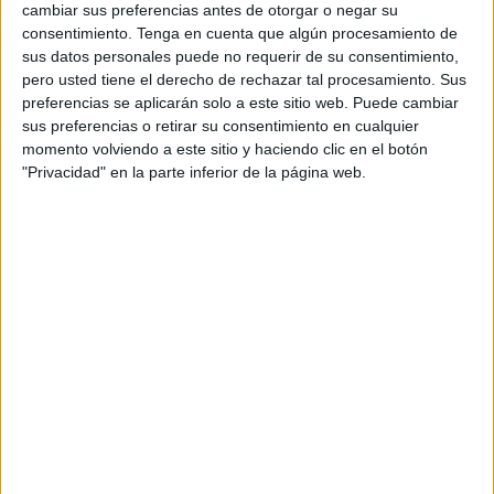
como La Coruña, Palma de Mallorca, Málaga,
cambiar sus preferencias antes de otorgar o negar su
Barcelona y Madrid.
consentimiento.
Tenga en cuenta que algún procesamiento de
sus datos personales puede no requerir de su consentimiento,
Esta exposición se enmarca dentro del
pero usted tiene el derecho de rechazar tal procesamiento. Sus
lanzamiento de la nueva campaña de Salud de
preferencias se aplicarán solo a este sitio web. Puede cambiar
AXA: "¿Qué significa la salud para ti?" con
sus preferencias o retirar su consentimiento en cualquier
presencia en todos los medios.
momento volviendo a este sitio y haciendo clic en el botón
"Privacidad" en la parte inferior de la página web.
La exposición "El chequeo de lo que dice tu
corazón", combina fotografía y relato en forma
de audio para contarnos diferentes historias
personales relacionadas con la salud. 6
empleados de Axa son los protagonistas de estas
historias, y a través de su imagen y su voz, nos
cuentan qué significa para ellos la salud. En el
corazón de las personas fotografiadas se
encuentra un estetoscopio con el que se pueden
escuchar, en lugar de latidos, diferentes relatos
que nos permiten descubrir qué es lo que les hace
sentir sanas a esas personas.