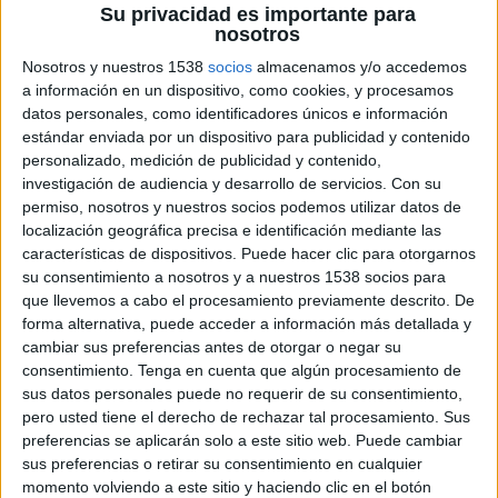
Su privacidad es importante para
nosotros
10 DE NOVIEMBRE DE 2022
Nosotros y nuestros 1538
socios
almacenamos y/o accedemos
a información en un dispositivo, como cookies, y procesamos
Ficha técnica “El chequeo de lo que dice tu
datos personales, como identificadores únicos e información
corazón”
estándar enviada por un dispositivo para publicidad y contenido
personalizado, medición de publicidad y contenido,
investigación de audiencia y desarrollo de servicios.
Con su
permiso, nosotros y nuestros socios podemos utilizar datos de
Anunciante: AXA
localización geográfica precisa e identificación mediante las
características de dispositivos. Puede hacer clic para otorgarnos
Marca: AXA
su consentimiento a nosotros y a nuestros 1538 socios para
que llevemos a cabo el procesamiento previamente descrito. De
Producto: Seguros
forma alternativa, puede acceder a información más detallada y
cambiar sus preferencias antes de otorgar o negar su
Director de marca y publicidad: Jesus Ramírez
consentimiento.
Tenga en cuenta que algún procesamiento de
Lara
sus datos personales puede no requerir de su consentimiento,
pero usted tiene el derecho de rechazar tal procesamiento. Sus
Brand, communication and content manager:
preferencias se aplicarán solo a este sitio web. Puede cambiar
Maria Barcina
sus preferencias o retirar su consentimiento en cualquier
momento volviendo a este sitio y haciendo clic en el botón