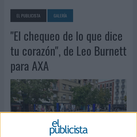
EL PUBLICISTA
GALERÍA
"El chequeo de lo que dice
tu corazón", de Leo Burnett
para AXA