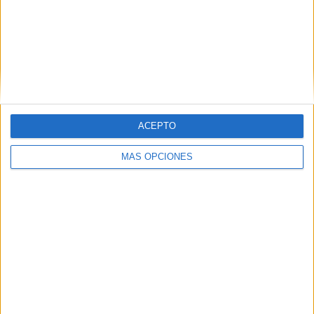
ARTÍCULOS ALEATORIOS
ACEPTO
MÁS OPCIONES
03/08/2026
‘Vuelve el fútbol. Vuelve a