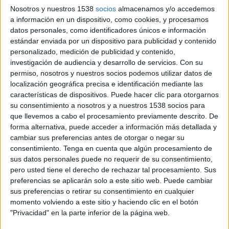
29 DE OCTUBRE DE 2019
Nosotros y nuestros 1538
socios
almacenamos y/o accedemos
a información en un dispositivo, como cookies, y procesamos
Procedente de Taptap Digital (TAPTAP
datos personales, como identificadores únicos e información
Digital) ocupará el cargo de responsable de
estándar enviada por un dispositivo para publicidad y contenido
marketing
personalizado, medición de publicidad y contenido,
investigación de audiencia y desarrollo de servicios.
Con su
Callao City Lights ha incorporado a Belén Merino
permiso, nosotros y nuestros socios podemos utilizar datos de
como nueva responsable de marketing. Procede
localización geográfica precisa e identificación mediante las
de Taptap Digital, compañía especializada en
características de dispositivos. Puede hacer clic para otorgarnos
su consentimiento a nosotros y a nuestros 1538 socios para
publicidad programática y marketing mobile,
que llevemos a cabo el procesamiento previamente descrito. De
donde ha sido directora de marketing y
forma alternativa, puede acceder a información más detallada y
comunicación, desarrollando estrategias
cambiar sus preferencias antes de otorgar o negar su
publicitarias para agencias globales y marcas.
consentimiento.
Tenga en cuenta que algún procesamiento de
sus datos personales puede no requerir de su consentimiento,
Belén Merino inició su trayectoria profesional en
pero usted tiene el derecho de rechazar tal procesamiento. Sus
2007 como diseñadora gráfica en Tatay,
preferencias se aplicarán solo a este sitio web. Puede cambiar
compañía del sector químico. En 2008, se
sus preferencias o retirar su consentimiento en cualquier
incorporó a Padelmanía, empresa de venta de
momento volviendo a este sitio y haciendo clic en el botón
productos de pádel, como directora de arte y de
"Privacidad" en la parte inferior de la página web.
comunicación corporativa, y en 2011, a Taptap