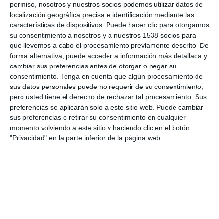
maíz MisterCorn. Bajo el concepto creativo ‘Un
permiso, nosotros y nuestros socios podemos utilizar datos de
mal kiko’, la marca apuesta por el humor y el
localización geográfica precisa e identificación mediante las
doble sentido para destacar la importancia de
características de dispositivos. Puede hacer clic para otorgarnos
elegir bien hasta el último ingrediente,
su consentimiento a nosotros y a nuestros 1538 socios para
que llevemos a cabo el procesamiento previamente descrito. De
trasladando ese mensaje a una historia
forma alternativa, puede acceder a información más detallada y
protagonizada por la colaboradora y creadora de
cambiar sus preferencias antes de otorgar o negar su
contenido Irene Rosales y su expareja Kiko
consentimiento.
Tenga en cuenta que algún procesamiento de
Rivera. La iniciativa, de
Fuego Camina
sus datos personales puede no requerir de su consentimiento,
Conmigo
, acompaña además la renovación
pero usted tiene el derecho de rechazar tal procesamiento. Sus
visual de toda la gama y la ampliación de la
preferencias se aplicarán solo a este sitio web. Puede cambiar
oferta de productos, consolidando la apuesta de
sus preferencias o retirar su consentimiento en cualquier
la compañía por seguir liderando la categoría a
momento volviendo a este sitio y haciendo clic en el botón
través de la calidad y la innovación.
"Privacidad" en la parte inferior de la página web.
La campaña construye su relato alrededor de
una reflexión aparentemente cotidiana sobre
cómo reconocer un “buen kiko”. En la pieza
audiovisual, Rosales describe las cualidades que
debería reunir el candidato ideal: alguien que
haga sentir bien, que se rodee de lo mejor y que,