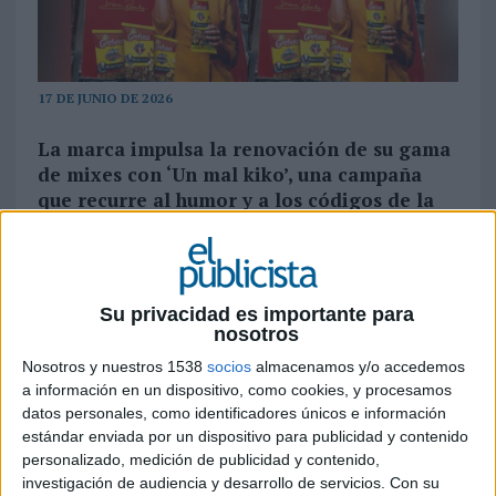
17 DE JUNIO DE 2026
La marca impulsa la renovación de su gama
de mixes con ‘Un mal kiko’, una campaña
que recurre al humor y a los códigos de la
cultura popular para reivindicar la
importancia de elegir ingredientes de
calidad. La acción cuenta con una gran lona
en el centro de Madrid y acompaña el
Su privacidad es importante para
lanzamiento de una nueva imagen y nuevas
nosotros
variedades de producto
Nosotros y nuestros 1538
socios
almacenamos y/o accedemos
a información en un dispositivo, como cookies, y procesamos
Grefusa
ha puesto en marcha una nueva
datos personales, como identificadores únicos e información
campaña para reforzar el posicionamiento de su
estándar enviada por un dispositivo para publicidad y contenido
gama Grefusa MIX y poner en valor uno de los
personalizado, medición de publicidad y contenido,
elementos más reconocibles de sus productos, el
investigación de audiencia y desarrollo de servicios.
Con su