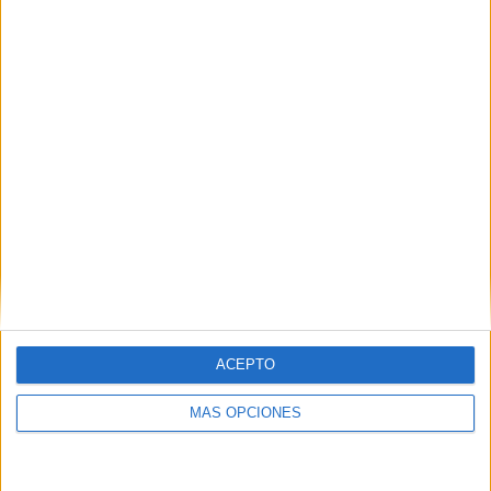
IMPRIMIR
TWEET
SHARE
SHARE
ACEPTO
ENVIAR
MÁS OPCIONES
PIN