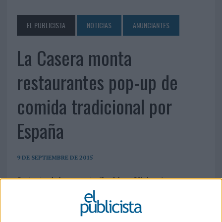
EL PUBLICISTA
NOTICIAS
ANUNCIANTES
La Casera monta
restaurantes pop-up de
comida tradicional por
España
9 DE SEPTIEMBRE DE 2015
Se trata del proyecto 'La Mesa Viajera', un
homenaje de la marca a la mesa y al barullo
familiar alrededor de ella. Se trata de una
iniciativa corporativa de relaciones públicas con