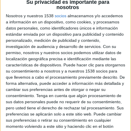
recorrido 2.0 que ha buscado la involucración del
Su privacidad es importante para
nosotros
consumidor a través de Facebook. La acción
forma parte de su campaña familiar “Celebra lo
Nosotros y nuestros 1538
socios
almacenamos y/o accedemos
que sea con La Casera” lanzada este verano.
a información en un dispositivo, como cookies, y procesamos
datos personales, como identificadores únicos e información
La Casera ha decidido invitar a comer a lso españoles en divertidos restaurantes
estándar enviada por un dispositivo para publicidad y contenido
pop-up que recrean casas de comida tradicional de diferentes puntos de España.
personalizado, medición de publicidad y contenido,
Se trata del proyecto 'La mesa viajera', que forma parte de su campaña “Celebra lo
investigación de audiencia y desarrollo de servicios.
Con su
que sea con La Casera”, lanzada en diferentes men internet y televisión. De esta
permiso, nosotros y nuestros socios podemos utilizar datos de
forma esta semana (el viernes 11 de septiembre) la marca pone en marcha una
localización geográfica precisa e identificación mediante las
iniciativa dirigida a consumidor que continua durante el mes de septiembre el
características de dispositivos. Puede hacer clic para otorgarnos
su consentimiento a nosotros y a nuestros 1538 socios para
storytelling y el posicionamiento de la marca iniciado este verano. Ahora, la
que llevemos a cabo el procesamiento previamente descrito. De
campaña cobra vida, y serán 18 familias reales de Málaga, Madrid y La Coruña
forma alternativa, puede acceder a información más detallada y
las que creen barullo y disfruten en torno a una mesa de platos típicos populares
cambiar sus preferencias antes de otorgar o negar su
de nuestra geografía, sin salir de su ciudad.
consentimiento.
Tenga en cuenta que algún procesamiento de
sus datos personales puede no requerir de su consentimiento,
La Mesa Viajera inaugurará en cada ciudad de destino, durante tres fines de
pero usted tiene el derecho de rechazar tal procesamiento. Sus
semana consecutivos, improvisados restaurantes pop-up que reinterpretarán el
preferencias se aplicarán solo a este sitio web. Puede cambiar
folklore y la decoración de las ciudades y restaurantes de origen viajando con sus
sus preferencias o retirar su consentimiento en cualquier
cocineros, camareros y todos sus bártulos (materias primas, pucheros, elementos
momento volviendo a este sitio y haciendo clic en el botón
de decoración más icónicos del restaurante).