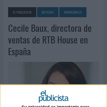
EL PUBLICISTA
NOTICIAS
ANUNCIANTES
Cecile Baux, directora de
ventas de RTB House en
España
Su privacidad es importante para