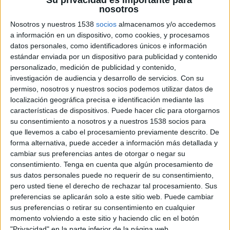
nosotros
Nosotros y nuestros 1538
socios
almacenamos y/o accedemos
a información en un dispositivo, como cookies, y procesamos
10 DE OCTUBRE DE 2019
datos personales, como identificadores únicos e información
estándar enviada por un dispositivo para publicidad y contenido
Desarrollará la actividad de la compañía en
personalizado, medición de publicidad y contenido,
el mercado local, cerrando acuerdos que
investigación de audiencia y desarrollo de servicios.
Con su
refuercen el posicionamiento de la
permiso, nosotros y nuestros socios podemos utilizar datos de
localización geográfica precisa e identificación mediante las
multinacional en España
características de dispositivos. Puede hacer clic para otorgarnos
su consentimiento a nosotros y a nuestros 1538 socios para
RTB House, empresa global que ofrece
que llevemos a cabo el procesamiento previamente descrito. De
tecnología de retargeting de última generación,
forma alternativa, puede acceder a información más detallada y
ha anunciado el nombramiento de Cecile Baux
cambiar sus preferencias antes de otorgar o negar su
como nueva directora de ventas de RTB House
consentimiento.
Tenga en cuenta que algún procesamiento de
en España, puesto desde el cual se hará cargo de
sus datos personales puede no requerir de su consentimiento,
la actividad de la compañía en el mercado local,
pero usted tiene el derecho de rechazar tal procesamiento. Sus
cerrando acuerdos que refuercen el
preferencias se aplicarán solo a este sitio web. Puede cambiar
posicionamiento de la empresa en España.
sus preferencias o retirar su consentimiento en cualquier
momento volviendo a este sitio y haciendo clic en el botón
"Privacidad" en la parte inferior de la página web.