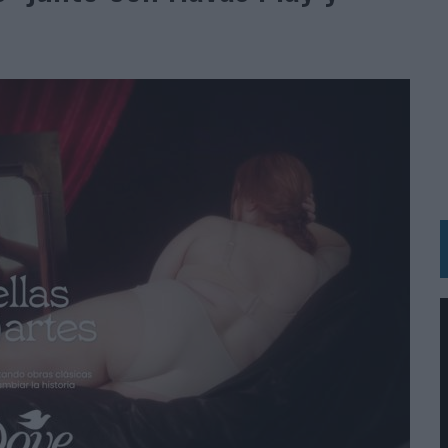
BLE INSPIRADA EN CORNETTO, CALIPPO Y SOLERO
MAR EL PATRIMONIO HISTÓRICO EN ACTIVOS CULTURALES Y ECONÓMICOS
LA GESTIÓN DE SUS RELACIONES CON LOS MEDIOS
ARIO EN SU ÚLTIMA CAMPAÑA INTERNACIONAL
N DE MARCA A LARGO PLAZO Y LA MEDICIÓN SON DOS CARAS DE LA MISMA
N HOTELS & RESORTS
VECES’, DE INUSUALY PARA CERVEZA CAPAZ
 PARA ORANGE
 UNA OPORTUNIDAD DE INCLUSIÓN
RANO’
UDIO EN SU NUEVA CAMPAÑA GLOBAL DE MARCA
VISTAR