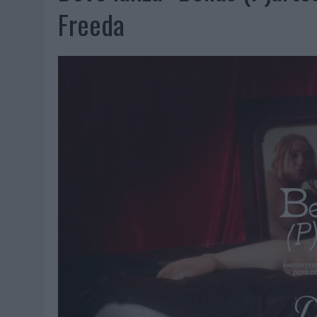
06/08/2026
|
FRIGO Y UNIQLO LANZAN UNA COLECCIÓN PERSONALIZA
Freeda
06/08/2026
|
LA IA ESTÁ SUBIENDO EL LISTÓN DE LA CREATIVIDAD
05/08/2026
|
BEON WORLDWIDE LANZA RAÍZ URBANA PARA TRANSFOR
05/08/2026
|
FABRA COMUNICACIÓN INCORPORA A CASONÁ Y ASUME 
05/08/2026
|
LOPESAN HOTELS & RESORTS ACERCA EL PARAÍSO CAN
05/08/2026
|
LUIS ARQUILLOS (BURGO DE ARIAS): “LA CONSTRUCCIÓ
MONEDA”
04/08/2026
|
‘EL PARAÍSO MÁS CERCA’, DE 22GRADOS PARA LOPESA
04/08/2026
|
‘LA ÚNICA CERVEZA DEL MUNDO QUE SE DISFRUTA DOS 
04/08/2026
|
‘EL FÚTBOL SIN LAS PERSONAS’, DE DENTSU CREATIVE
04/08/2026
|
CAPAZ, LA CERVEZA QUE CONVIERTE CADA BOTELLA EN
04/08/2026
|
BABARIA Y MAXIBON SON ‘EL MATCH PERFECTO DEL VE
04/08/2026
|
AUDIBLE REIVINDICA EL PODER TRANSFORMADOR DEL A
03/08/2026
|
‘VUELVE EL FÚTBOL. VUELVE A SOÑAR’, DE VML PARA MO