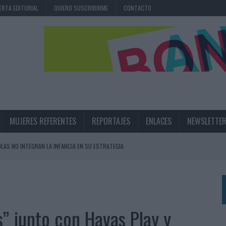
ERTA EDITORIAL
QUIERO SUSCRIBIRME
CONTACTO
MUJERES REFERENTES
REPORTAJES
ENLACES
NEWSLETTE
OLAS NO INTEGRAN LA INFANCIA EN SU ESTRATEGIA
UNQUE LOS MEDIOS CONTROLADOS MANTIENEN EL CRECIMIENTO
OS EN VERANO Y SUPERA AL MÓVIL COMO DISPOSITIVO MÁS UTILIZADO
OS ESPAÑOLES
s” junto con Havas Play y
IRECTORA COMERCIAL GLOBAL