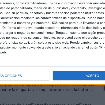
sonales, como identificadores únicos e información estándar enviada 
ara adaptarlas a una visión más real e inclusiva de los
ntenido personalizado, medición de publicidad y contenido, investigaci
eres. Para Eduard Resina, transmedia release manager
os.
Con su permiso, nosotros y nuestros socios podemos utilizar datos 
ntenidos de marca que impacten de forma relevante y
identificación mediante las características de dispositivos. Puede hacer
ones y pasiones, queremos seguir trabajando en proyectos
ntimiento a nosotros y a nuestros 1538 socios para que llevemos a ca
 diversidad, el respeto y la igualdad sean los pilares”
. De forma alternativa, puede acceder a información más detallada y 
e otorgar o negar su consentimiento.
Tenga en cuenta que algún proc
culación de contenido, con un branded content como
de no requerir de su consentimiento, pero usted tiene el derecho de r
el arte, expone alguno de los diferentes modelos de
referencias se aplicarán solo a este sitio web. Puede cambiar sus pref
tres mujeres que nos ofrece una representación diversa
alquier momento volviendo a este sitio y haciendo clic en el botón "Pri
terpretación de cuadros populares por parte de las
 web.
a obra de Sandro Botticelli, ‘El nacimiento de Venus’;
 ‘La venus del espejo’ de Velázquez y, por último, la
ostruoespagueti) se convierte en ‘La Maja desnuda’
ÁS OPCIONES
ACEPTO
o grabado su experiencia respecto a la autoestima, a
diante la empatía y ejemplificación de cada historia,
 alcance de 7.9 millones de personas, 10,6 millones