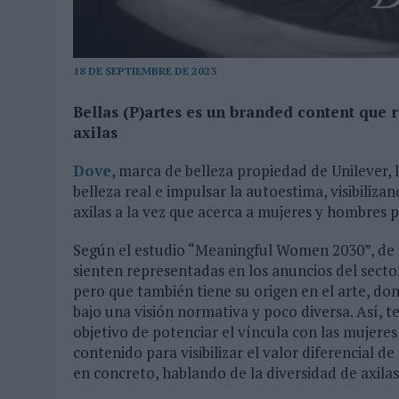
03/08/2026
|
MOVISTAR APELA A LA ILUSIÓN DE LAS AFICIONES PARA
06/08/2026
|
‘LA VUELTA’, DE FENOMENAL PARA MÁLAGA CF
18 DE SEPTIEMBRE DE 2023
Bellas (P)artes es un branded content que r
axilas
Dove
, marca de belleza propiedad de Unilever, 
belleza real e impulsar la autoestima, visibili
axilas a la vez que acerca a mujeres y hombres p
Según el estudio “Meaningful Women 2030”, de 
sienten representadas en los anuncios del secto
pero que también tiene su origen en el arte, do
bajo una visión normativa y poco diversa. Así, t
objetivo de potenciar el víncula con las mujere
contenido para visibilizar el valor diferencial de
en concreto, hablando de la diversidad de axilas