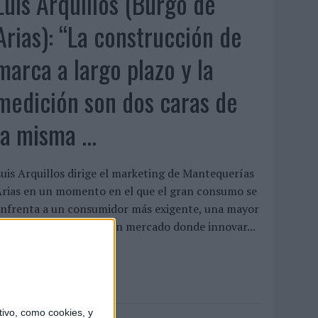
Luis Arquillos (Burgo de
Arias): “La construcción de
marca a largo plazo y la
medición son dos caras de
la misma ...
uis Arquillos dirige el marketing de Mantequerías
rias en un momento en el que el gran consumo se
enfrenta a un consumidor más exigente, una mayor
resión competitiva y un mercado donde innovar...
LEER MÁS
ivo, como cookies, y