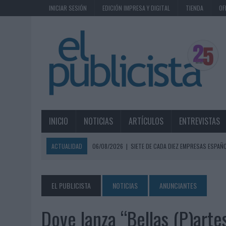
INICIAR SESIÓN
EDICIÓN IMPRESA Y DIGITAL
TIENDA
OF
INICIO
NOTICIAS
ARTÍCULOS
ENTREVISTAS
ACTUALIDAD
06/08/2026
|
SIETE DE CADA DIEZ EMPRESAS ESPAÑ
06/08/2026
|
EL MERCADO PUBLICITARIO CAE UN 2,6% EN 2025, A
06/08/2026
|
LA TELEVISIÓN SIGUE LIDERANDO EL CONSUMO DE MEDI
EL PUBLICISTA
NOTICIAS
ANUNCIANTES
06/08/2026
|
EL USO DE LA IA GENERATIVA ALCANZA YA AL 62% DE L
Dove lanza “Bellas (P)arte
06/08/2026
|
SYSTEM1 NOMBRA A KIMBERLY BASTONI COMO NUEVA D