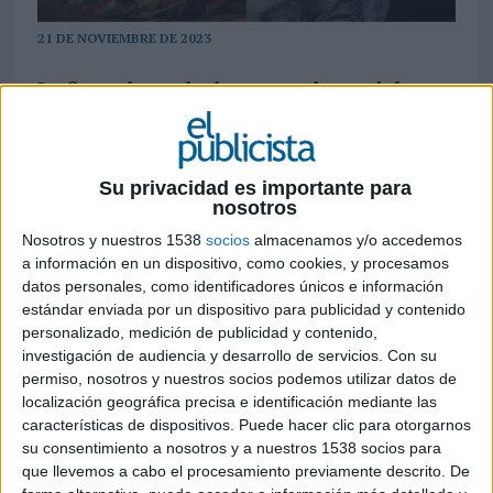
21 DE NOVIEMBRE DE 2023
La firma de moda destaca en los social
media estos días con una campaña viral
enfocada a visibilizar el problema medio
ambiental que genera el Black Friday, con la
Su privacidad es importante para
que además genera awareness positivo e
nosotros
incentiva sus ventas promocionales en esta
fecha señalada
Nosotros y nuestros 1538
socios
almacenamos y/o accedemos
a información en un dispositivo, como cookies, y procesamos
La marca Ecoalf está detrás de una de las
datos personales, como identificadores únicos e información
estándar enviada por un dispositivo para publicidad y contenido
campañas virales que ha generado este Black
personalizado, medición de publicidad y contenido,
Friday. Esta fecha, palanca de ventas a nivel
investigación de audiencia y desarrollo de servicios.
Con su
internacional antes del periodo navideño,
permiso, nosotros y nuestros socios podemos utilizar datos de
conlleva una tendencia de consumo elevada a su
localización geográfica precisa e identificación mediante las
máximo exponente, con un impacto
características de dispositivos. Puede hacer clic para otorgarnos
medioambiental negativo muy evidente. Esta
su consentimiento a nosotros y a nuestros 1538 socios para
realidad ha sido aprovechada por la marca de
que llevemos a cabo el procesamiento previamente descrito. De
moda para apelar a la responsabilidad en las