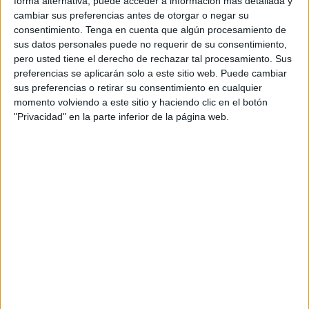
forma alternativa, puede acceder a información más detallada y
compras con el objetivo de cuidar y proteger al
cambiar sus preferencias antes de otorgar o negar su
planeta Tierra.
consentimiento.
Tenga en cuenta que algún procesamiento de
sus datos personales puede no requerir de su consentimiento,
La campaña, lanzada a nivel internacional desde
pero usted tiene el derecho de rechazar tal procesamiento. Sus
preferencias se aplicarán solo a este sitio web. Puede cambiar
España, se enmarca bajo el concepto Add to cart
sus preferencias o retirar su consentimiento en cualquier
Earth! y gira en torno a un carro de la compra de
momento volviendo a este sitio y haciendo clic en el botón
colosales proporciones y repleto de ropa usada,
"Privacidad" en la parte inferior de la página web.
que se ha vuelto viral en las redes. La acción
consta de un spot digital de 40”, shorts de 6” y
gráficas localizadas en diferentes capitales
europeas (Madrid, Paris, Berlín, Milán y Viena),
una landing, newsletters y materiales
informativos en los puntos de venta de la marca.
Con este proyecto se quiere comunicar que
Ecoalf no participa en el Black Friday, “una
campaña promocional que genera desperdicio,
sino que en su lugar quiere mostrar a los usuarios
el impacto que sus hábitos tienen en el planeta
para cambiarlos”. Detrás de la idea está la agencia