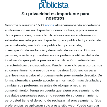
Su privacidad es importante para
nosotros
19 DE JUNIO DE 2023
Nosotros y nuestros 1538
socios
almacenamos y/o accedemos
a información en un dispositivo, como cookies, y procesamos
GoPlaya dispone de la información
datos personales, como identificadores únicos e información
actualizada de más de 3.000 playas
estándar enviada por un dispositivo para publicidad y contenido
españolas para facilitar la búsqueda de
personalizado, medición de publicidad y contenido,
acuerdo a las necesidades y gustos del
investigación de audiencia y desarrollo de servicios.
Con su
usuario
permiso, nosotros y nuestros socios podemos utilizar datos de
localización geográfica precisa e identificación mediante las
Pelmorex Corp., a través del soporte digital de
características de dispositivos. Puede hacer clic para otorgarnos
información meteorológica en España
su consentimiento a nosotros y a nuestros 1538 socios para
que llevemos a cabo el procesamiento previamente descrito. De
Eltiempo.es
, anunció el 7 de junio el
forma alternativa, puede acceder a información más detallada y
lanzamiento de GoPlaya. Con esta aplicación, los
cambiar sus preferencias antes de otorgar o negar su
usuarios pueden descubrir nuevas playas o volver
consentimiento.
Tenga en cuenta que algún procesamiento de
a visitar sus favoritas, contando con toda la
sus datos personales puede no requerir de su consentimiento,
información, presentada de forma más
pero usted tiene el derecho de rechazar tal procesamiento. Sus
detallada.
preferencias se aplicarán solo a este sitio web. Puede cambiar