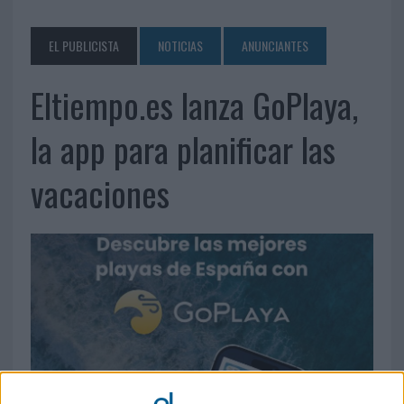
EL PUBLICISTA
NOTICIAS
ANUNCIANTES
Eltiempo.es lanza GoPlaya,
la app para planificar las
vacaciones