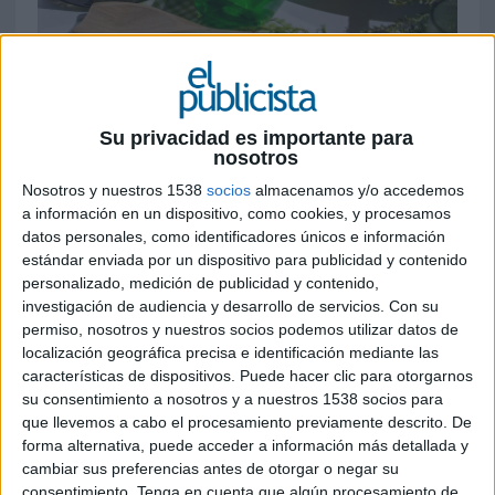
12 DE FEBRERO DE 2025
La marca ha lanzado un nuevo producto que
Su privacidad es importante para
permite una limpieza profunda sin
nosotros
necesidad de dejar la vajilla a remojo y para
Nosotros y nuestros 1538
socios
almacenamos y/o accedemos
su lanzamiento, la marca ha lanzado un
a información en un dispositivo, como cookies, y procesamos
debate que divide a España sobre cómo se
datos personales, como identificadores únicos e información
debe llamar al spray: Fliss fliss o Fluss fluss
estándar enviada por un dispositivo para publicidad y contenido
personalizado, medición de publicidad y contenido,
Hacer las tareas del hogar es algo odiado por
investigación de audiencia y desarrollo de servicios.
Con su
todos los españoles y de hecho, de acuerdo con
permiso, nosotros y nuestros socios podemos utilizar datos de
el estudio ‘Skip the soak’, de Fairy, remojar y
localización geográfica precisa e identificación mediante las
lavar los platos es la segunda tarea doméstica
características de dispositivos. Puede hacer clic para otorgarnos
más odiada después de limpiar el baño y el
su consentimiento a nosotros y a nuestros 1538 socios para
que llevemos a cabo el procesamiento previamente descrito. De
inodoro. Además, el informe desvela que el 71%
forma alternativa, puede acceder a información más detallada y
de las personas encuestadas están de acuerdo en
cambiar sus preferencias antes de otorgar o negar su
que remojar y lavar los platos es un motivo de
consentimiento.
Tenga en cuenta que algún procesamiento de