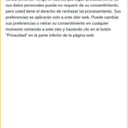
discusión frecuente con la pareja, familia o
sus datos personales puede no requerir de su consentimiento,
miembro del hogar. Es por eso que Fairy quiere
pero usted tiene el derecho de rechazar tal procesamiento. Sus
revolucionar los hogares españoles con el
preferencias se aplicarán solo a este sitio web. Puede cambiar
lanzamiento de Fairy Spray.
sus preferencias o retirar su consentimiento en cualquier
momento volviendo a este sitio y haciendo clic en el botón
Este producto es una forma más rápida y sencilla
"Privacidad" en la parte inferior de la página web.
de pretratar los platos gracias a su fórmula que
ofrece el poder de una noche de remojo en
minutos, sin necesidad de prelavar la vajilla.
Además, la cocina también se verá beneficiada
con esta innovación ya que es apto para la
limpieza de las superficies.
Para la campaña de lanzamiento, Fairy ha puesto
de manifiesto un sentimiento con el que
cualquier español se ha identificado en algún
momento de su vida: ¿cómo llamar al spray: fliss
fliss o fluss fluss?