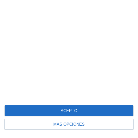
Ver ficha técnica ‘La soledad no se ve, se
siente’
Ver gráfica de la campaña
IMPRIMIR
TWEET
ACEPTO
SHARE
MÁS OPCIONES
SHARE