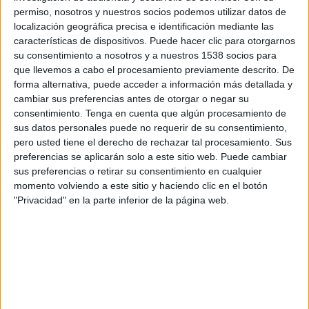
soledad y salir adelante.
permiso, nosotros y nuestros socios podemos utilizar datos de
localización geográfica precisa e identificación mediante las
Un problema del que cualquiera de nosotros
características de dispositivos. Puede hacer clic para otorgarnos
podría ser parte de la solución con un “hola,
su consentimiento a nosotros y a nuestros 1538 socios para
¿cómo está?”, como apunta Elisabeth Poy, técnica
que llevemos a cabo el procesamiento previamente descrito. De
social del programa Siempre Acompañados de la
forma alternativa, puede acceder a información más detallada y
Fundación ”la Caixa”.
cambiar sus preferencias antes de otorgar o negar su
consentimiento.
Tenga en cuenta que algún procesamiento de
Para llevar esta realidad a la calle, se ha contado
sus datos personales puede no requerir de su consentimiento,
con
Manifiesto
, agencia que ha hecho que la
pero usted tiene el derecho de rechazar tal procesamiento. Sus
gente pudiese ver a simple vista lo que sienten
preferencias se aplicarán solo a este sitio web. Puede cambiar
estas personas que, aun estando rodeadas de
sus preferencias o retirar su consentimiento en cualquier
momento volviendo a este sitio y haciendo clic en el botón
gente, viven en soledad. En el marco del Día
"Privacidad" en la parte inferior de la página web.
Mundial de las Personas mayores, se ha
lanzado una campaña territorial de
sensibilización, con una lona que simula la
fachada de ese mismo edificio en el que todos los
balcones han desaparecido excepto uno. Una
ventana solitaria que transmite esta misma
sensación de soledad, para que todo el que la vea