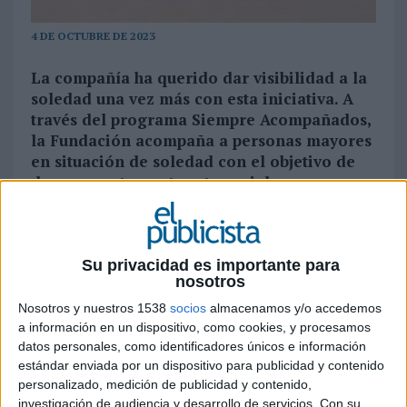
4 DE OCTUBRE DE 2023
La compañía ha querido dar visibilidad a la
soledad una vez más con esta iniciativa. A
través del programa Siempre Acompañados,
la Fundación acompaña a personas mayores
en situación de soledad con el objetivo de
dar respuesta a este reto social
En España casi 3 millones de personas mayores
viven en soledad. Una situación imperceptible
para la mayoría, pero muy complicada para
Su privacidad es importante para
nosotros
aquellos que la sufren cada día. Personas a las
que la
Fundación ”la Caixa”
acompaña
Nosotros y nuestros 1538
socios
almacenamos y/o accedemos
mediante el programa Siempre Acompañados, en
a información en un dispositivo, como cookies, y procesamos
colaboración con distintas entidades y
datos personales, como identificadores únicos e información
administraciones locales, ofreciéndoles las
estándar enviada por un dispositivo para publicidad y contenido
personalizado, medición de publicidad y contenido,
herramientas necesarias para gestionar su
investigación de audiencia y desarrollo de servicios.
Con su