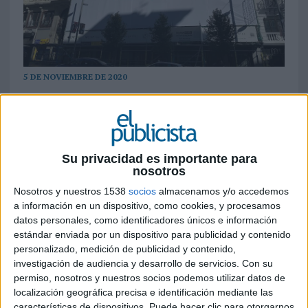
5 DE NOVIEMBRE DE 2020
Se trata de una campaña internacional de
Igualdad Animal que persigue denunciar la
mala situación en la que se encuentran esta
especie
Su privacidad es importante para
nosotros
Nos están tocando los huevos
. Es la contundente
Nosotros y nuestros 1538
socios
almacenamos y/o accedemos
frase impresa en una lona de la Gran Vía
a información en un dispositivo, como cookies, y procesamos
madrileña con la que
Igualdad Animal
ha
datos personales, como identificadores únicos e información
querido llamar la atención estos días, para
estándar enviada por un dispositivo para publicidad y contenido
denunciar el maltrato que sufren las gallinas en
personalizado, medición de publicidad y contenido,
España. Una campaña
teaser
que, bajo el
hashtag
investigación de audiencia y desarrollo de servicios.
Con su
permiso, nosotros y nuestros socios podemos utilizar datos de
#VivirEncerrado
, hoy ha sido desvelada con un
localización geográfica precisa e identificación mediante las
dato estremecedor.
El 77% de estas aves pasan
características de dispositivos. Puede hacer clic para otorgarnos