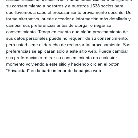
toda su vida en el espacio del tamaño de un
su consentimiento a nosotros y a nuestros 1538 socios para
folio
. Viven encerradas sin apenas lugar para
que llevemos a cabo el procesamiento previamente descrito. De
moverse. Una sensación que todos hemos
forma alternativa, puede acceder a información más detallada y
experimentado, en algún momento, durante los
cambiar sus preferencias antes de otorgar o negar su
meses de confinamiento y a la que la Fundación
consentimiento.
Tenga en cuenta que algún procesamiento de
ha querido recurrir para hacer su denuncia,
sus datos personales puede no requerir de su consentimiento,
generar conversación y lograr firmas suficientes
pero usted tiene el derecho de rechazar tal procesamiento. Sus
para conseguir un cambio legislativo que ponga
preferencias se aplicarán solo a este sitio web. Puede cambiar
fin al encierro en jaulas que padecen estos
sus preferencias o retirar su consentimiento en cualquier
momento volviendo a este sitio y haciendo clic en el botón
animales. Algo que nos afecta a todos, puesto que
"Privacidad" en la parte inferior de la página web.
la mayor parte de los huevos que consumimos
proceden de gallinas que viven en esta situación
extrema.
La campaña, que nace en el
formato exterior y
gráfico
, se resuelve en el medio interactivo con
la web
a4chicken.com
,
piezas audiovisuales
que buscan la movilización
y numeroso
contenido digital
que difundirán
influencers,
celebrities
y líderes de opinión. Estos últimos,