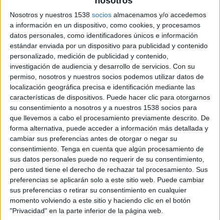
nosotros
Nosotros y nuestros 1538
socios
almacenamos y/o accedemos
a información en un dispositivo, como cookies, y procesamos
datos personales, como identificadores únicos e información
estándar enviada por un dispositivo para publicidad y contenido
personalizado, medición de publicidad y contenido,
investigación de audiencia y desarrollo de servicios.
Con su
permiso, nosotros y nuestros socios podemos utilizar datos de
8 DE MAYO DE 2019
localización geográfica precisa e identificación mediante las
características de dispositivos. Puede hacer clic para otorgarnos
Las tapas de Arnau deleitaron a los
su consentimiento a nosotros y a nuestros 1538 socios para
asistentes hacia el showcooking organizado
que llevemos a cabo el procesamiento previamente descrito. De
por Vitem & Co en la terraza de Sant Pere
forma alternativa, puede acceder a información más detallada y
de Ribes
cambiar sus preferencias antes de otorgar o negar su
consentimiento.
Tenga en cuenta que algún procesamiento de
Grupo Damm
, junto al supermercado
sus datos personales puede no requerir de su consentimiento,
saludable
Vitem & Co
, ha confiado en la agencia
pero usted tiene el derecho de rechazar tal procesamiento. Sus
madrileña
Grupo WDi
para dar a conocer su
preferencias se aplicarán solo a este sitio web. Puede cambiar
amplia gama de productos a través de una
sus preferencias o retirar su consentimiento en cualquier
exhibición culinaria privada y maridaje ofrecida a
momento volviendo a este sitio y haciendo clic en el botón
"Privacidad" en la parte inferior de la página web.
los clientes del supermercado.