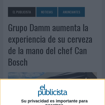
EL PUBLICISTA
NOTICIAS
ANUNCIANTES
Grupo Damm aumenta la
experiencia de su cerveza
de la mano del chef Can
Bosch
Su privacidad es importante para