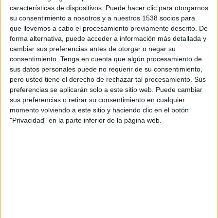
características de dispositivos. Puede hacer clic para otorgarnos
Para ello, ha colocado una lona en la calle Toledo
su consentimiento a nosotros y a nuestros 1538 socios para
que llevemos a cabo el procesamiento previamente descrito. De
28 de Madrid con el objetivo de concienciar a la
forma alternativa, puede acceder a información más detallada y
sociedad del impacto negativo de la ganadería y
cambiar sus preferencias antes de otorgar o negar su
el consumo de carne. “
Una hamburguesa de
consentimiento.
Tenga en cuenta que algún procesamiento de
carne contamina más que tu coche. Con
sus datos personales puede no requerir de su consentimiento,
Madrid Central hemos reducido la
pero usted tiene el derecho de rechazar tal procesamiento. Sus
contaminación cambiando la forma de
preferencias se aplicarán solo a este sitio web. Puede cambiar
movernos. ¿Por qué no cambiar ahora
sus preferencias o retirar su consentimiento en cualquier
nuestra forma de comer?
”, es el mensaje de
momento volviendo a este sitio y haciendo clic en el botón
18,1x14,5 metros del que las redes sociales
"Privacidad" en la parte inferior de la página web.
también se han hecho eco.
“La conciencia que estamos cogiendo sobre el
impacto que tiene la forma en la que nos
movemos es un motivo de celebración. Con esta
lona queremos impulsar un debate sobre la
forma en la que comemos ya que según la FAO la
ganadería es la responsable del 18% de las