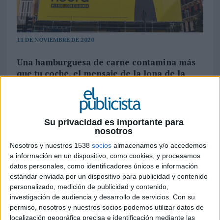
11 DE NOVIEMBRE DE 2020
Una hamburguesa de carne contamina más
que tu coche, el mensaje de la lona de la
startup
española de carne 100% vegetal que
hasta el próximo 6 de diciembre lucirá en la
calle Toledo 28 de Madrid
Su privacidad es importante para
¿Somos conscientes de qué comemos y qué
nosotros
supone nuestra alimentación para el planeta?
Nosotros y nuestros 1538
socios
almacenamos y/o accedemos
Heura
sigue avanzando en su misión de acelerar
a información en un dispositivo, como cookies, y procesamos
la transición proteica, y en esta ocasión, lo ha
datos personales, como identificadores únicos e información
hecho concienciando en forma de lona. Desde el
estándar enviada por un dispositivo para publicidad y contenido
pasado viernes 6 de noviembre y hasta el
personalizado, medición de publicidad y contenido,
próximo 6 de diciembre, la
startup plant-based
investigación de audiencia y desarrollo de servicios.
Con su
referente en España, busca abrir un debate con la
permiso, nosotros y nuestros socios podemos utilizar datos de
forma en la que comemos como epicentro.
localización geográfica precisa e identificación mediante las